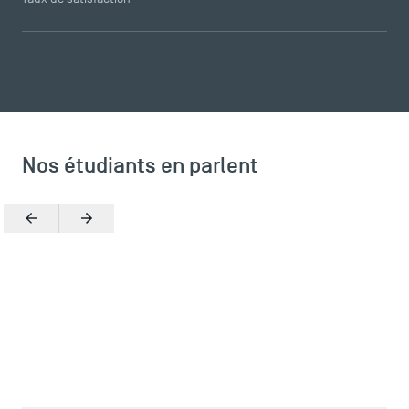
Nos étudiants en parlent
Précédent
Suivant
TSM Éducation
TSM-Research