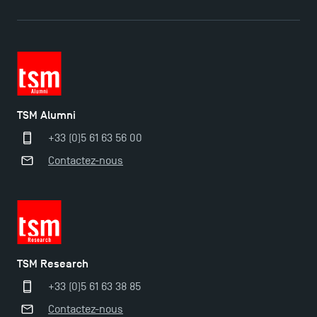
Derniers jours pour candidater aux formations
professionnelles en alternance à TSM !
Nouvelles formations à Toulouse School of
Management pour 2025 : des opportunités encore
TSM Alumni
plus enrichissantes
+33 (0)5 61 63 56 00
Contactez-nous
TSM Research
+33 (0)5 61 63 38 85
Contactez-nous