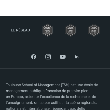
U
Facebook
Instagram
YouTube
LinkedIn
Ouverture des candidatures pour le Doctoral
Programme et le Master Finance en décembre
2025 !
Toulouse School of Management (TSM) est une école de
Ouverture des candidatures en Master pour 2024-
management publique française de premier plan
2025
en Europe, axée sur l'excellence de la recherche et de
l'enseignement, un acteur actif sur la scène régionale,
nationale et internationale, répondant aux défis
Trouvez votre Master pour l’année 2024-2025