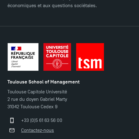
économiques et aux questions sociétales.
Candidatez en Licence 2 et Licence 3 pour l’année
2024-2025 à TSM !
Les Masters de TSM récompensés au classement
Eduniversal
Mobilité sortante
Toulouse School of Management
Toulouse Capitole Université
Les meilleurs mémoires du M2 Comptabilité
2 rue du doyen Gabriel Marty
récompensés
31042 Toulouse Cedex 9
+33 (0)5 61 63 56 00
TSM obtient la prestigieuse accréditation EQUIS en
2023 !
Contactez-nous