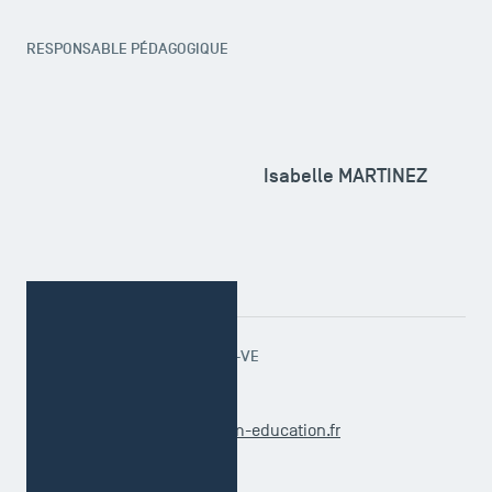
RESPONSABLE PÉDAGOGIQUE
Isabelle MARTINEZ
RESPONSABLE ADMINISTRATIF-VE
Geneviève FOIN
m1.comptacontrole@tsm-education.fr