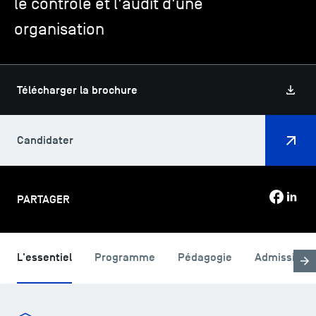
le contrôle et l'audit d'une
organisation
TSM-Research
Télécharger la brochure
TSM Doctoral Programme
Candidater
Alumni
PARTAGER
L'essentiel
Programme
Pédagogie
Admission