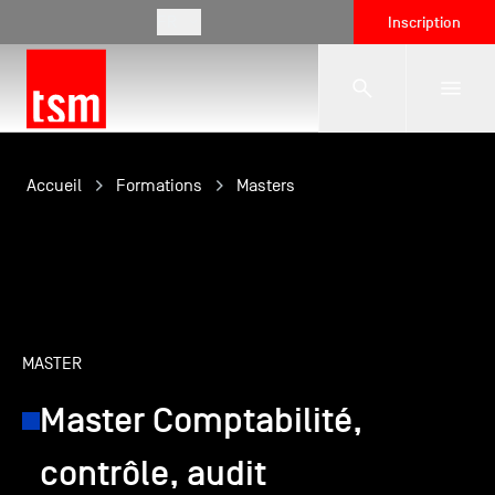
FR
Inscription
L'école
Accueil
Formations
Masters
Formations
Vie étudiante
MASTER
Master Comptabilité,
Entreprises
contrôle, audit
International