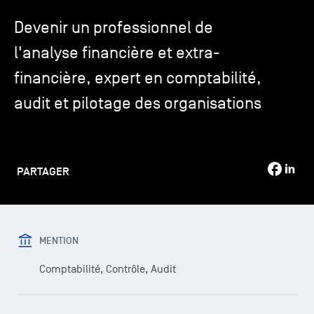
Devenir un professionnel de
TSM-Research
l'analyse financière et extra-
financière, expert en comptabilité,
TSM Doctoral Programme
audit et pilotage des organisations
Alumni
PARTAGER
MENTION
Comptabilité, Contrôle, Audit