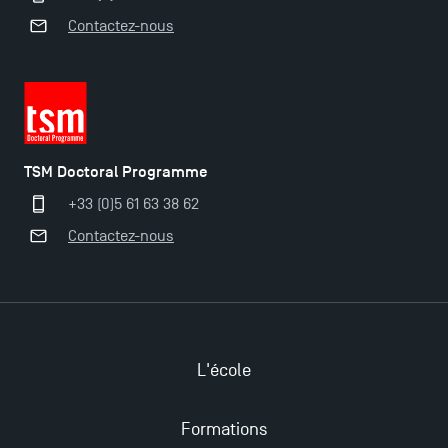
Contactez-nous
Derniers jours pour candidater aux formations
professionnelles en alternance à TSM !
Nouvelles formations à Toulouse School of
TSM Doctoral Programme
Management pour 2025 : des opportunités encore
plus enrichissantes
+33 (0)5 61 63 38 62
Contactez-nous
L'école
Formations