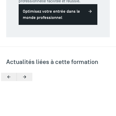
professionnelle facilitée et réussie.
Optimisez votre entrée dans le
monde professionnel
Actualités liées à cette formation
ACCÈS DIRECTS
Actualités
Précédent
Suivant
Agenda
Recrutement
Brochures
Logos et identité graphique
Presse