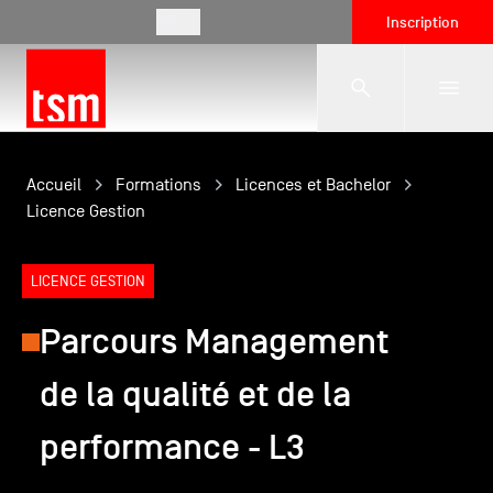
FR
Inscription
L'école
Accueil
Formations
Licences et Bachelor
Licence Gestion
Formations
LICENCE GESTION
Parcours Management
Vie étudiante
de la qualité et de la
Entreprises
performance - L3
International