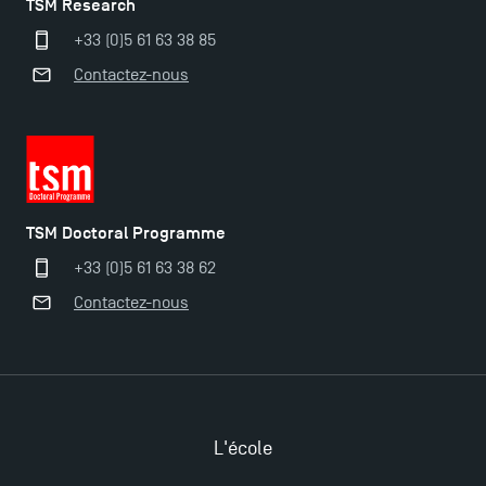
2025 !
TSM Research
+33 (0)5 61 63 38 85
Ouverture des candidatures en Master pour 2024-
Contactez-nous
2025
Trouvez votre Master pour l’année 2024-2025
TSM Doctoral Programme
Candidatez en Licence 2 et Licence 3 pour l’année
2024-2025 à TSM !
+33 (0)5 61 63 38 62
Contactez-nous
Les Masters de TSM récompensés au classement
Eduniversal
Mobilité sortante
L'école