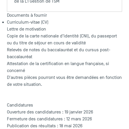
de la L1 Gestion de TSM
Documents à fournir
Curriculum-vitae (CV)
Lettre de motivation
Copie de la carte nationale d’identité (CNI), du passeport
ou du titre de séjour en cours de validité
Relevés de notes du baccalauréat et du cursus post-
baccalauréat
Attestation de la certification en langue française, si
concerné
D'autres pièces pourront vous être demandées en fonction
de votre situation.
ACCÈS DIRECTS
Actualités
Agenda
Candidatures
Recrutement
Ouverture des candidatures : 19 janvier 2026
Brochures
Fermeture des candidatures : 12 mars 2026
Publication des résultats : 18 mai 2026
Logos et identité graphique