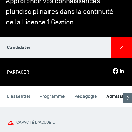
Approfondir vos connaissances
pluridisciplinaires dans la continuité
TSM-Research
de la Licence 1 Gestion
TSM Doctoral Programme
Candidater
Alumni
PARTAGER
L'essentiel
Programme
Pédagogie
Admission
CAPACITÉ D'ACCUEIL