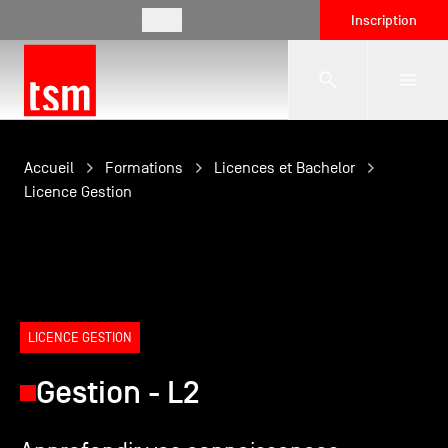
FR
Inscription
L'école
Accueil
Formations
Licences et Bachelor
Licence Gestion
Formations
Vie étudiante
LICENCE GESTION
Entreprises
Gestion - L2
International