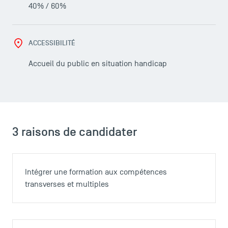
40% / 60%
ACCESSIBILITÉ
Accueil du public en situation handicap
LES INDISPENSABLES
Le corps professoral
3 raisons de candidater
Campus tour
Accréditations
Intégrer une formation aux compétences
transverses et multiples