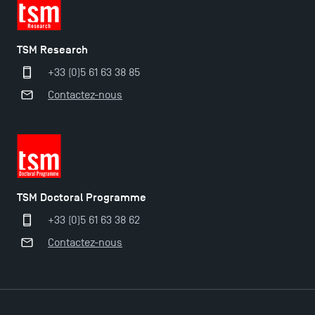
Ouverture des candidatures pour le Doctoral
Programme et le Master Finance en décembre
2025 !
TSM Research
+33 (0)5 61 63 38 85
Ouverture des candidatures en Master pour 2024-
Contactez-nous
2025
Trouvez votre Master pour l’année 2024-2025
Candidatez en Licence 2 et Licence 3 pour l’année
TSM Doctoral Programme
2024-2025 à TSM !
+33 (0)5 61 63 38 62
Contactez-nous
Les Masters de TSM récompensés au classement
Eduniversal
Mobilité sortante