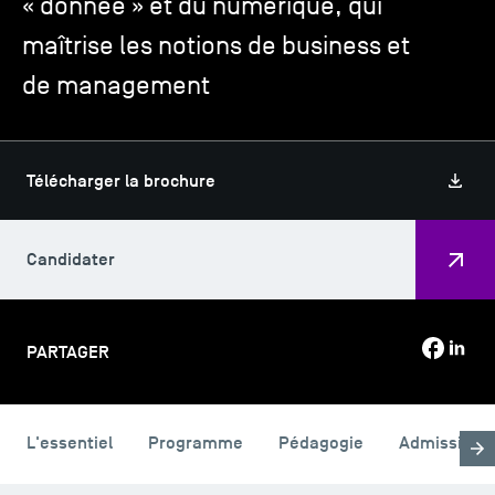
« donnée » et du numérique, qui
maîtrise les notions de business et
TSM-Research
de management
TSM Doctoral Programme
Télécharger la brochure
Alumni
Candidater
PARTAGER
L'essentiel
Programme
Pédagogie
Admission