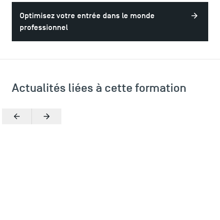
Optimisez votre entrée dans le monde
professionnel
Actualités liées à cette formation
Précédent
Suivant
ACCÈS DIRECTS
Actualités
Agenda
Recrutement
Brochures
Logos et identité graphique