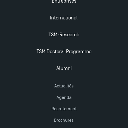
Entreprises
Mobilité sortante
International
Les meilleurs mémoires du M2 Comptabilité
récompensés
TSM-Research
TSM obtient la prestigieuse accréditation EQUIS en
TSM Doctoral Programme
2023 !
Alumni
Derniers jours pour candidater aux formations
professionnelles en alternance à TSM !
Actualités
Nouvelles formations à Toulouse School of
Agenda
Management pour 2025 : des opportunités encore
Recrutement
plus enrichissantes
Brochures