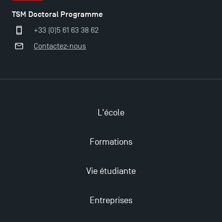
Eduniversal
TSM Doctoral Programme
+33 (0)5 61 63 38 62
Mobilité sortante
Contactez-nous
Les meilleurs mémoires du M2 Comptabilité
récompensés
TSM obtient la prestigieuse accréditation EQUIS en
L'école
2023 !
Formations
Derniers jours pour candidater aux formations
professionnelles en alternance à TSM !
Vie étudiante
Nouvelles formations à Toulouse School of
Entreprises
Management pour 2025 : des opportunités encore
plus enrichissantes