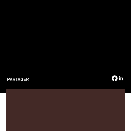
TSM-Research
TSM Doctoral Programme
Alumni
PARTAGER