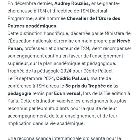
Audrey Rouziès
En décembre dernier,
, enseignante-
chercheuse à TSM et directrice de TSM Doctoral
Chevalier de l’Ordre des
Programme, a été nommée
Palmes académiques
.
ACCÈS DIRECTS
Cette distinction honorifique, décernée par le Ministère de
Hervé
l’Éducation nationale et remise en main propre par
Actualités
Penan
, professeur et directeur de TSM, vient récompenser
Agenda
son engagement continu en faveur de l’enseignement
Recrutement
supérieur, sur le plan académique et pédagogique.
Brochures
Trophée de la pédagogie 2024 pour Cédric Palluel
Logos et identité graphique
Cédric Palluel
,
Le 19 septembre 2024,
maître de
3e prix du Trophée de la
Presse
conférence à TSM a reçu le
pédagogie
Eduniversal
remis par
, lors de la 15e édition à
FAQ
Paris. Cette distinction valorise les enseignants les plus
Contact
reconnus par leurs étudiants pour la qualité de leur
Plans et accès à TSM
accompagnement, de leur enseignement et de leur
implication dans la vie académique.
Une reconnaissance internationale croissante pour le