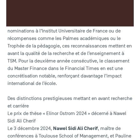
L’année 2024-2025 présente une série de prix et
distinctions prestigieuses pour les enseignants-
chercheurs de TSM – Toulouse School of Management.
Qu’il s’agisse du prix de thèse Elinor Ostrom, des
nominations à l’Institut Universitaire de France ou de
récompenses comme les Palmes académiques ou le
Trophée de la pédagogie, ces reconnaissances mettent en
avant la qualité de la recherche et de l’enseignement à
TSM. Pour la deuxième année consécutive, le classement
du Master Finance dans le Financial Times en est une
concrétisation notable, renforçant davantage l’impact
international de l’école.
Des distinctions prestigieuses mettant en avant recherche
et carrière
Le prix de thèse « Elinor Ostrom 2024 » décerné à Nawel
Sidi Ali Cherif
Nawel Sidi Ali Cherif
Le 3 décembre 2024,
, maître de
conférences à Toulouse School of Management, et Pauline