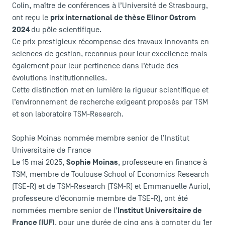
Colin, maître de conférences à l’Université de Strasbourg,
prix international de thèse Elinor Ostrom
ont reçu le
2024
du pôle scientifique.
Ce prix prestigieux récompense des travaux innovants en
sciences de gestion, reconnus pour leur excellence mais
également pour leur pertinence dans l’étude des
évolutions institutionnelles.
Cette distinction met en lumière la rigueur scientifique et
l’environnement de recherche exigeant proposés par TSM
et son laboratoire TSM-Research.
Sophie Moinas nommée membre senior de l’Institut
Universitaire de France
Sophie Moinas
Le 15 mai 2025,
, professeure en finance à
LES INDISPENSABLES
TSM, membre de Toulouse School of Economics Research
(TSE-R) et de TSM-Research (TSM-R) et Emmanuelle Auriol,
Le corps professoral
professeure d’économie membre de TSE-R), ont été
Campus tour
Institut Universitaire de
nommées membre senior de l’
Accréditations
France (IUF)
, pour une durée de cinq ans à compter du 1er