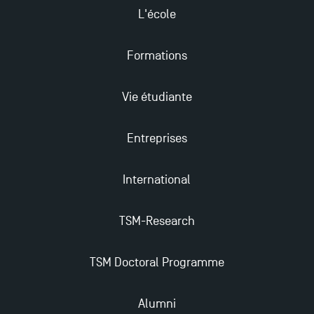
2024-2025 à TSM !
L'école
Formations
Les Masters de TSM récompensés au classement
Eduniversal
Vie étudiante
Mobilité sortante
Entreprises
Les meilleurs mémoires du M2 Comptabilité
récompensés
International
TSM-Research
TSM obtient la prestigieuse accréditation EQUIS en
2023 !
TSM Doctoral Programme
Derniers jours pour candidater aux formations
professionnelles en alternance à TSM !
Alumni