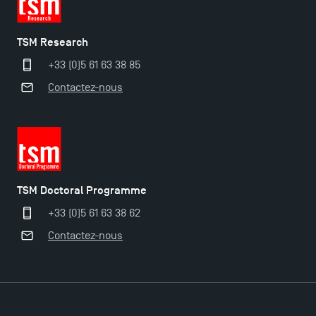
TSM Research
+33 (0)5 61 63 38 85
Contactez-nous
Ouverture des candidatures pour le Doctoral
Programme et le Master Finance en décembre
2025 !
TSM Doctoral Programme
Ouverture des candidatures en Master pour 2024-
+33 (0)5 61 63 38 62
2025
Contactez-nous
Trouvez votre Master pour l’année 2024-2025
Candidatez en Licence 2 et Licence 3 pour l’année