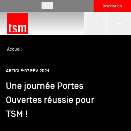
FR
Inscription
L'école
Accueil
Formations
ARTICLE
07 FÉV 2024
Une journée Portes
Vie étudiante
Ouvertes réussie pour
Entreprises
TSM !
International