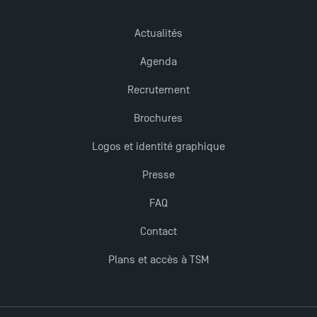
Nouvelles formations à Toulouse School of
Actualités
Management pour 2025 : des opportunités encore
Agenda
plus enrichissantes
Recrutement
Brochures
Logos et identité graphique
Presse
FAQ
Contact
Plans et accès à TSM