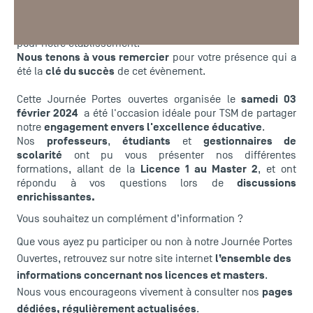
de TSM !
Cette année encore, nous avons eu le plaisir d'accueillir de
nombreux visiteurs, témoignant de votre intérêt marqué
pour notre établissement.
Nous tenons à vous remercier
pour votre présence qui a
clé du succès
été la
de cet évènement.
samedi 03
Cette Journée Portes ouvertes organisée le
février 2024
a été l'occasion idéale pour TSM de partager
engagement envers l'excellence éducative
notre
.
professeurs
étudiants
gestionnaires de
Nos
,
et
scolarité
ont pu vous présenter nos différentes
Licence 1 au Master 2
formations, allant de la
, et ont
discussions
répondu à vos questions lors de
enrichissantes.
Vous souhaitez un complément d’information ?
Que vous ayez pu participer ou non à notre Journée Portes
l’ensemble des
Ouvertes, retrouvez sur notre site internet
informations concernant nos licences et masters
.
pages
Nous vous encourageons vivement à consulter nos
dédiées, régulièrement actualisées
.