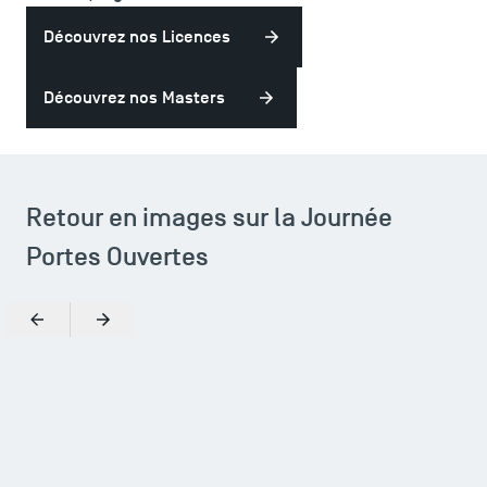
LES INDISPENSABLES
Découvrez nos Licences
Le corps professoral
Découvrez nos Masters
Campus tour
Accréditations
Retour en images sur la Journée
Portes Ouvertes
Précédent
Suivant