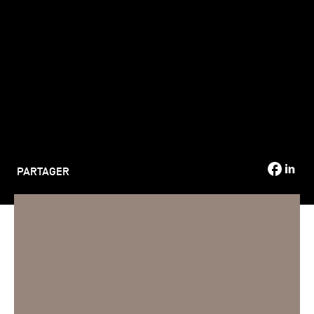
TSM-Research
TSM Doctoral Programme
Alumni
PARTAGER
Merci pour votre participation à la Journée Portes Ouvertes