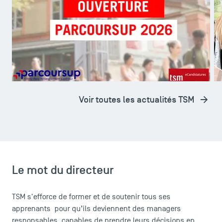
maintenant en Licence de Gestion à Toulouse
jo
School of Management !
A
A LA UNE
ÉCOLE
Voir toutes les actualités TSM
Le mot du directeur
TSM s'efforce de former et de soutenir tous ses
apprenants pour qu’ils deviennent des managers
responsables, capables de prendre leurs décisions en