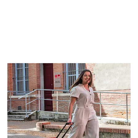
TSM, une école de management ouverte à l'
international
TSM fait de l'internationalisation de ses étudiants une
priorité.
Parce que l’expérience internationale est un véritable atout
dans un cursus, TSM vous aide à saisir cette chance qui
s’offre à vous. Grâce à de nombreux dispositifs, initiatives
et accompagnement, TSM vous permet d’internationaliser
votre parcours selon vos ambitions
.