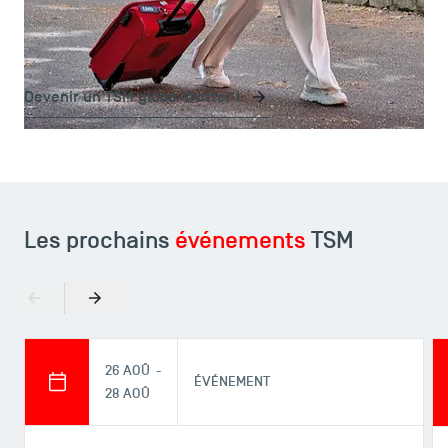
Vous avez un projet d'études à l'étranger pour un
semestre ou une année ? Découvrez les possibilités de
mobilité internationale proposées par TSM.
Devenir un TSM globe-trotter !
Les prochains
événements
TSM
Précédent
Suivant
26 AOÛ -
ÉVÉNEMENT
28 AOÛ