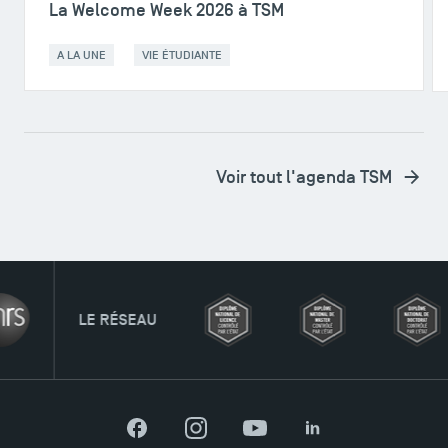
La Welcome Week 2026 à TSM
A LA UNE
VIE ÉTUDIANTE
Voir tout l'agenda TSM
U
Facebook
Instagram
YouTube
LinkedIn