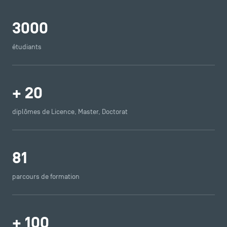
Logos et identité graphique
Presse
3000
FAQ
Contact
étudiants
Plans et accès à TSM
+
20
diplômes de Licence, Master, Doctorat
81
parcours de formation
+
100