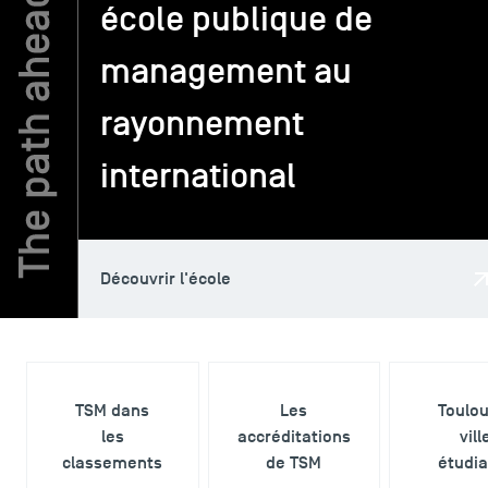
école publique de
management au
TSM-Research
rayonnement
TSM Doctoral Programme
international
Alumni
Découvrir l'école
TSM dans
Les
Toulo
les
accréditations
vill
classements
de TSM
étudi