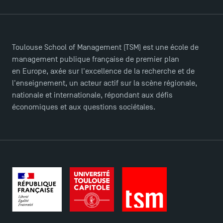
Ouverture des candidatures pour le Doctoral
Programme et le Master Finance en décembre
2025 !
Toulouse School of Management (TSM) est une école de
management publique française de premier plan
en Europe, axée sur l'excellence de la recherche et de
Ouverture des candidatures en Master pour 2024-
l'enseignement, un acteur actif sur la scène régionale,
2025
nationale et internationale, répondant aux défis
économiques et aux questions sociétales.
Trouvez votre Master pour l’année 2024-2025
Candidatez en Licence 2 et Licence 3 pour l’année
2024-2025 à TSM !
Les Masters de TSM récompensés au classement
Eduniversal