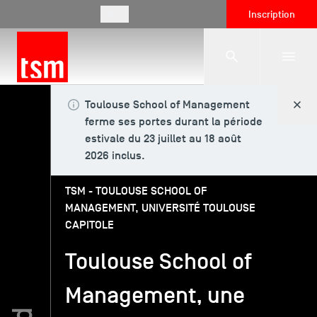
FR
Inscription
Toulouse School of Management
L'école
ferme ses portes durant la période
estivale du 23 juillet au 18 août
2026 inclus.
Formations
TSM - TOULOUSE SCHOOL OF
MANAGEMENT, UNIVERSITÉ TOULOUSE
Vie étudiante
CAPITOLE
Toulouse School of
Entreprises
Management, une
International