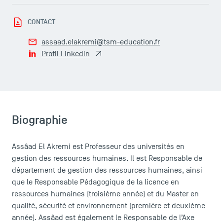
Le corps professoral
CONTACT
Campus tour
Accréditations
assaad.elakremi@tsm-education.fr
Profil Linkedin
Biographie
Assâad El Akremi est Professeur des universités en
gestion des ressources humaines. Il est Responsable de
département de gestion des ressources humaines, ainsi
que le Responsable Pédagogique de la licence en
ressources humaines (troisième année) et du Master en
qualité, sécurité et environnement (première et deuxième
année). Assâad est également le Responsable de l’Axe