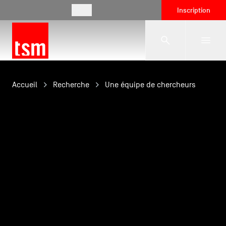
FR
Inscription
L'école
Accueil
Recherche
Une équipe de chercheurs
Formations
Vie étudiante
Entreprises
International