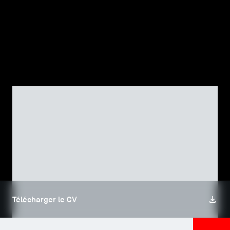
TSM-Research
TSM Doctoral Programme
Alumni
CORPS PROFESSORAL, TSM RESEARCH
Assâad EL AKREMI
Télécharger le CV