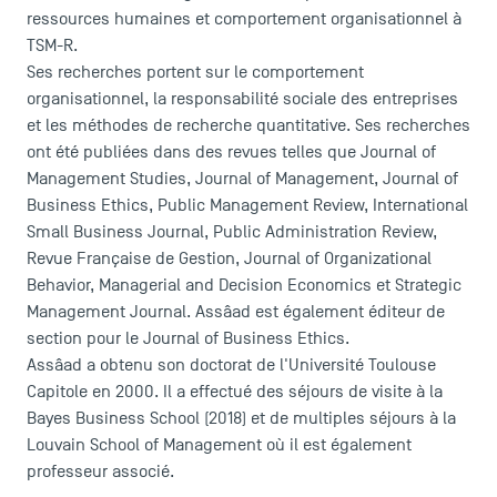
ressources humaines et comportement organisationnel à
TSM-R.
Ses recherches portent sur le comportement
organisationnel, la responsabilité sociale des entreprises
et les méthodes de recherche quantitative. Ses recherches
ont été publiées dans des revues telles que Journal of
Management Studies, Journal of Management, Journal of
Business Ethics, Public Management Review, International
Small Business Journal, Public Administration Review,
Revue Française de Gestion, Journal of Organizational
Behavior, Managerial and Decision Economics et Strategic
Management Journal. Assâad est également éditeur de
ACCÈS DIRECTS
section pour le Journal of Business Ethics.
Assâad a obtenu son doctorat de l'Université Toulouse
Actualités
Capitole en 2000. Il a effectué des séjours de visite à la
Agenda
Bayes Business School (2018) et de multiples séjours à la
Recrutement
Louvain School of Management où il est également
Brochures
professeur associé.
Logos et identité graphique