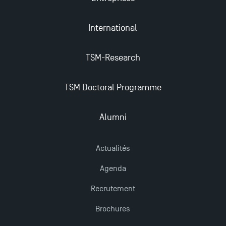
Mobilité sortante
International
Les meilleurs mémoires du M2 Comptabilité
récompensés
TSM-Research
TSM obtient la prestigieuse accréditation EQUIS en
TSM Doctoral Programme
2023 !
Alumni
Derniers jours pour candidater aux formations
professionnelles en alternance à TSM !
Actualités
Agenda
Nouvelles formations à Toulouse School of
Management pour 2025 : des opportunités encore
Recrutement
plus enrichissantes
Brochures