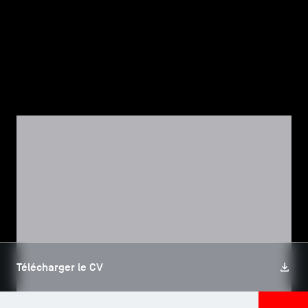
TSM-Research
TSM Doctoral Programme
Alumni
CORPS PROFESSORAL, TSM RESEARCH
Quentin ARNAUD
Télécharger le CV