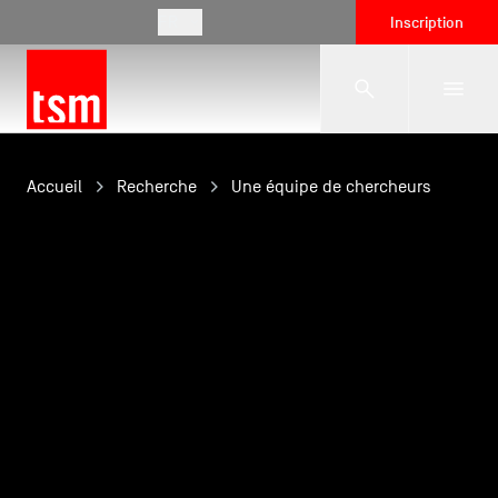
FR
Inscription
L'école
Accueil
Recherche
Une équipe de chercheurs
Formations
Vie étudiante
Entreprises
International