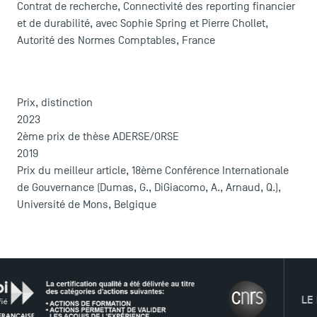
Contrat de recherche, Connectivité des reporting financier
et de durabilité, avec Sophie Spring et Pierre Chollet,
Autorité des Normes Comptables, France
ACCÈS DIRECTS
Actualités
Prix, distinction
Agenda
2023
Recrutement
2ème prix de thèse ADERSE/ORSE
Brochures
2019
Logos et identité graphique
Prix du meilleur article, 18ème Conférence Internationale
Presse
de Gouvernance (Dumas, G., DiGiacomo, A., Arnaud, Q.),
FAQ
Université de Mons, Belgique
Contact
Plans et accès à TSM
LE RÉSEA