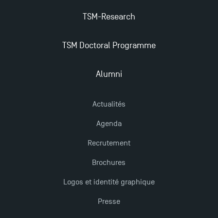
Mobilité sortante
TSM-Research
TSM Doctoral Programme
Les meilleurs mémoires du M2 Comptabilité
récompensés
Alumni
TSM obtient la prestigieuse accréditation EQUIS en
2023 !
Actualités
Agenda
Derniers jours pour candidater aux formations
Recrutement
professionnelles en alternance à TSM !
Brochures
Nouvelles formations à Toulouse School of
Logos et identité graphique
Management pour 2025 : des opportunités encore
plus enrichissantes
Presse