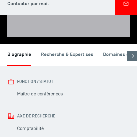
Contacter par mail
PARTAGER
Biographie
Recherche & Expertises
Domaines d'en
FONCTION / STATUT
Maître de conférences
LES INDISPENSABLES
Le corps professoral
AXE DE RECHERCHE
Campus tour
Comptabilité
Accréditations