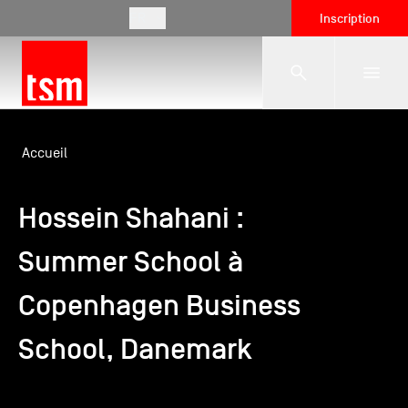
FR
Inscription
L'école
Accueil
Hossein Shahani :
Formations
Summer School à
Vie étudiante
Copenhagen Business
Entreprises
School, Danemark
International