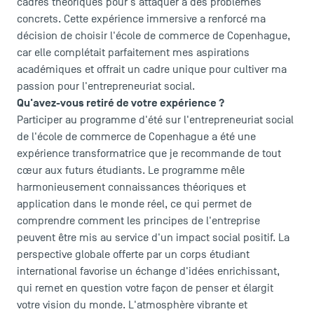
cadres théoriques pour s'attaquer à des problèmes
concrets. Cette expérience immersive a renforcé ma
décision de choisir l'école de commerce de Copenhague,
car elle complétait parfaitement mes aspirations
académiques et offrait un cadre unique pour cultiver ma
passion pour l'entrepreneuriat social.
Qu'avez-vous retiré de votre expérience ?
Participer au programme d'été sur l'entrepreneuriat social
de l'école de commerce de Copenhague a été une
expérience transformatrice que je recommande de tout
cœur aux futurs étudiants. Le programme mêle
harmonieusement connaissances théoriques et
ACCÈS DIRECTS
application dans le monde réel, ce qui permet de
comprendre comment les principes de l'entreprise
Actualités
peuvent être mis au service d'un impact social positif. La
Agenda
perspective globale offerte par un corps étudiant
Recrutement
international favorise un échange d'idées enrichissant,
Brochures
qui remet en question votre façon de penser et élargit
Logos et identité graphique
votre vision du monde. L'atmosphère vibrante et