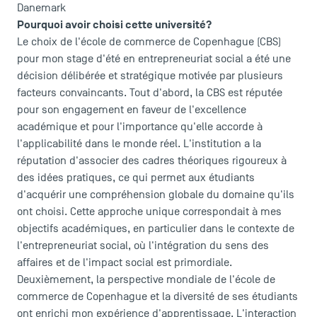
Danemark
Pourquoi avoir choisi cette université?
Le choix de l'école de commerce de Copenhague (CBS)
pour mon stage d'été en entrepreneuriat social a été une
décision délibérée et stratégique motivée par plusieurs
facteurs convaincants. Tout d'abord, la CBS est réputée
pour son engagement en faveur de l'excellence
académique et pour l'importance qu'elle accorde à
LES INDISPENSABLES
l'applicabilité dans le monde réel. L'institution a la
réputation d'associer des cadres théoriques rigoureux à
Le corps professoral
des idées pratiques, ce qui permet aux étudiants
Campus tour
d'acquérir une compréhension globale du domaine qu'ils
Accréditations
ont choisi. Cette approche unique correspondait à mes
objectifs académiques, en particulier dans le contexte de
l'entrepreneuriat social, où l'intégration du sens des
affaires et de l'impact social est primordiale.
Deuxièmement, la perspective mondiale de l'école de
commerce de Copenhague et la diversité de ses étudiants
ont enrichi mon expérience d'apprentissage. L'interaction