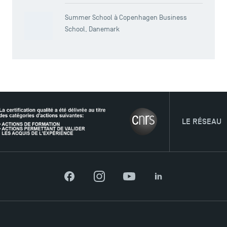
Summer School à Copenhagen Business
School, Danemark
TSM Éducation
TSM-Research
LE RÉSEAU
TSM Doctoral Programme
Facebook
Instagram
YouTube
LinkedIn