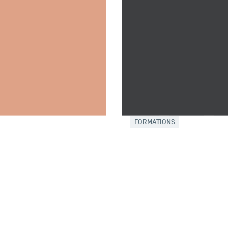
ARTICLE
01 JUIN 2026
ns 2025-2026 : les
TSM confirme son e
cheurs et
académique avec la
 mis à l’honneur
EFMD de son Master
son Doctoral Prog
ROGRAMME
RECHERCHE
A LA UNE
MASTER
DO
FORMATIONS