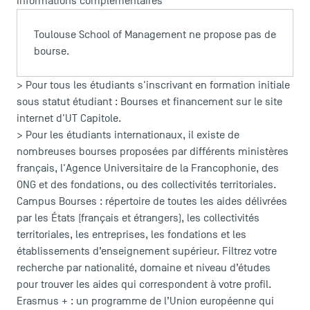
Informations complémentaires
Toulouse School of Management ne propose pas de
bourse.
> Pour tous les étudiants s'inscrivant en formation initiale
sous statut étudiant :
Bourses et financement sur le site
internet d'UT Capitole
.
> Pour les étudiants internationaux, il existe de
nombreuses bourses proposées par différents ministères
français, l'Agence Universitaire de la Francophonie, des
ONG et des fondations, ou des collectivités territoriales.
ACCÈS DIRECTS
Campus Bourses
: répertoire de toutes les aides délivrées
Actualités
par les États (français et étrangers), les collectivités
Agenda
territoriales, les entreprises, les fondations et les
établissements d’enseignement supérieur. Filtrez votre
Recrutement
recherche par nationalité, domaine et niveau d’études
Brochures
pour trouver les aides qui correspondent à votre profil.
Logos et identité graphique
Erasmus +
: un programme de l’Union européenne qui
Presse