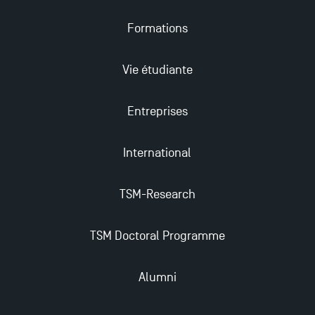
Les meilleurs mémoires du M2 Comptabilité
Formations
récompensés
Vie étudiante
TSM obtient la prestigieuse accréditation EQUIS en
2023 !
Entreprises
Derniers jours pour candidater aux formations
International
professionnelles en alternance à TSM !
TSM-Research
Nouvelles formations à Toulouse School of
Management pour 2025 : des opportunités encore
plus enrichissantes
TSM Doctoral Programme
Alumni