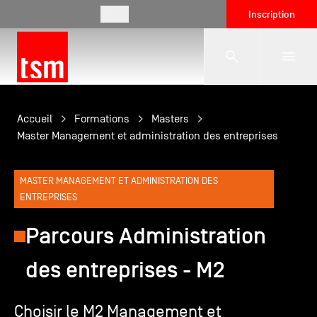
FR
Inscription
L'école
Accueil
Formations
Masters
Master Management et administration des entreprises
Formations
MASTER MANAGEMENT ET ADMINISTRATION DES
ENTREPRISES
Vie étudiante
Parcours Administration
Entreprises
des entreprises - M2
Choisir le M2 Management et
International