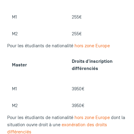
M1
255€
1
M2
255€
1
Pour les étudiants de nationalité
hors zone Europe
LES INDISPENSABLES
C
Droits d'inscription
Master
É
différenciés
Le corps professoral
Campus tour
Accréditations
M1
3950€
1
M2
3950€
1
Pour les étudiants de nationalité
hors zone Europe
dont la
situation ouvre droit à une
exonération des droits
différenciés