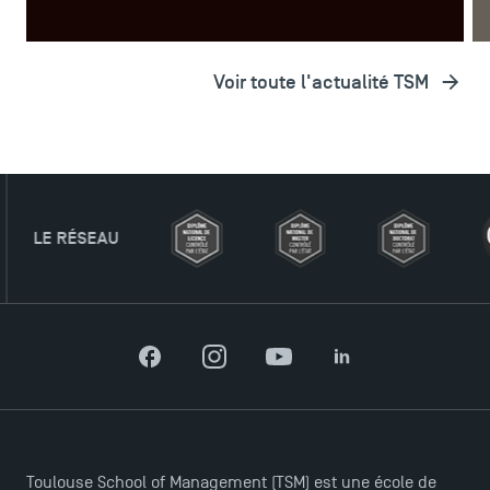
Voir toute l'actualité TSM
TSM Éducation
TSM-Research
ÉSEAU
TSM Doctoral Programme
Facebook
Instagram
YouTube
LinkedIn
Toulouse School of Management (TSM) est une école de