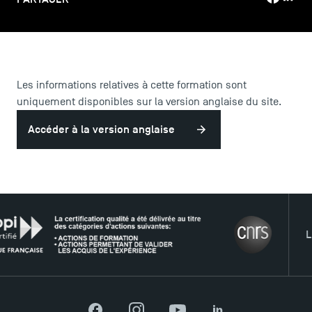
LES INDISPENSABLES
Les informations relatives à cette formation sont
uniquement disponibles sur la version anglaise du site.
Le corps professoral
Accéder à la version anglaise
Campus tour
Accréditations
LE RÉ