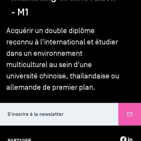
- M1
TSM-Research
Acquérir un double diplôme
reconnu à l'international et étudier
TSM Doctoral Programme
dans un environnement
Alumni
multiculturel au sein d'une
université chinoise, thaïlandaise ou
allemande de premier plan.
S'inscrire à la newsletter
PARTAGER