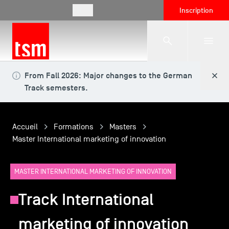
FR
Inscription
From Fall 2026: Major changes to the German
L'école
Track semesters.
Formations
Accueil
Formations
Masters
Master International marketing of innovation
Vie étudiante
MASTER INTERNATIONAL MARKETING OF INNOVATION
Entreprises
Track International
marketing of innovation
International