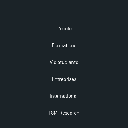
L'école
Ouverture des candidatures pour le Doctoral
Formations
Programme et le Master Finance en décembre
2025 !
Vie étudiante
Ouverture des candidatures en Master pour 2024-
Entreprises
2025
International
Trouvez votre Master pour l’année 2024-2025
TSM-Research
Candidatez en Licence 2 et Licence 3 pour l’année
2024-2025 à TSM !