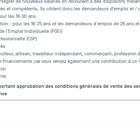
d’intégrer de nouveaux salariés en recourant à des dispositifs mêla
és et compétents. Ils ciblent donc les demandeurs d’emploi et / o
our les 16-30 ans
tion - pour les 16-25 ans et les demandeurs d'emploi de 26 ans et
de l'Emploi Individuelle (POEI)
fessionnelle (CSP)
iés
culteur, artisan, travailleur indépendant, commerçant, profession 
de financements car vous versez également une contribution à un O
ion
nte
 portant approbation des conditions générales de vente des se
ance