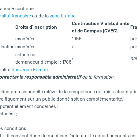
rnance & continue
nalité française
ou de la
zone Europe
Contribution Vie Étudiante
Droits d'inscription
Fr
et de Campus (CVEC)
exonérés
105€
pri
lisation
exonérés
/
pri
salarié ou
/
no
demandeur d’emploi : 178€
nalité
hors zone Europe
ontacter le responsable administratif
de la formation.
ion professionnelle relève de la compétence de trois acteurs princi
écifiquement sur un public donné soit en complémentarité.
 potentiellement concernés :
alariés) ;
es conditions.
t », il convient donc de mobiliser l’acteur et le circuit adéquats en