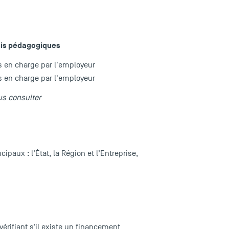
ais pédagogiques
s en charge par l'employeur
s en charge par l'employeur
us consulter
paux : l’État, la Région et l’Entreprise,
 vérifiant s’il existe un financement