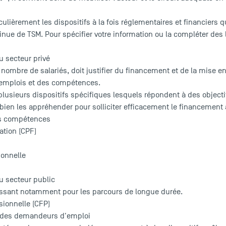
iculièrement les dispositifs à la fois réglementaires et financiers
tinue de TSM. Pour spécifier votre information ou la compléter des
u secteur privé
u nombre de salariés, doit justifier du financement et de la mise e
s emplois et des compétences.
lusieurs dispositifs spécifiques lesquels répondent à des object
de bien les appréhender pour solliciter efficacement le financement
s compétences
tion (CPF)
ionnelle
u secteur public
ressant notamment pour les parcours de longue durée.
ionnelle (CFP)
t des demandeurs d'emploi