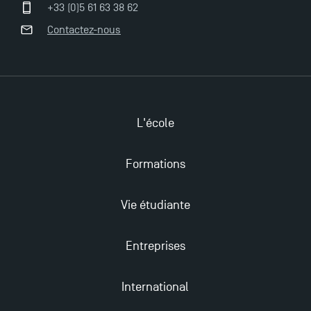
+33 (0)5 61 63 38 62
Contactez-nous
L'école
Ouverture des candidatures pour le Doctoral
Formations
Programme et le Master Finance en décembre
2025 !
Vie étudiante
Ouverture des candidatures en Master pour 2024-
2025
Entreprises
Trouvez votre Master pour l’année 2024-2025
International