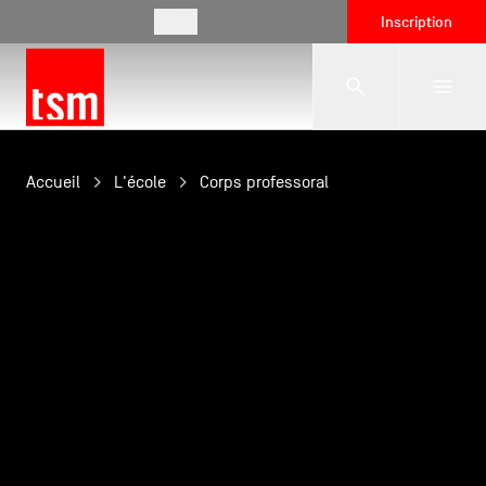
FR
Inscription
L'école
Accueil
L'école
Corps professoral
Formations
Vie étudiante
Entreprises
International