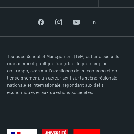
Facebook
Instagram
YouTube
LinkedIn
ACCÈS DIRECTS
Toulouse School of Management (TSM) est une école de
Actualités
management publique française de premier plan
Agenda
en Europe, axée sur l'excellence de la recherche et de
l'enseignement, un acteur actif sur la scène régionale,
Recrutement
nationale et internationale, répondant aux défis
Brochures
économiques et aux questions sociétales.
Logos et identité graphique
Presse
FAQ
Contact
Plans et accès à TSM