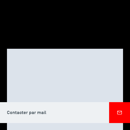
TSM-Research
TSM Doctoral Programme
Alumni
CORPS PROFESSORAL
Sophie DURAND RAUCHER
Contacter par mail