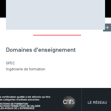
PARTAGER
Biographie
Domaines d'enseignement
Thèse & For
LES INDISPENSABLES
Le corps professoral
Domaines d'enseignement
Campus tour
Accréditations
GPEC
Ingénierie de formation
LE RÉSEAU