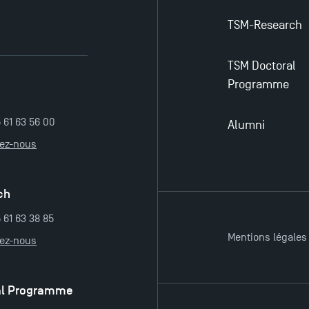
TSM-Research
TSM Doctoral
Programme
5 61 63 56 00
Alumni
tez-nous
ch
 61 63 38 85
Mentions légales
tez-nous
al Programme