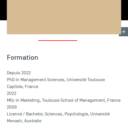
PARTAGER
Biographie
Thèse & Formation
Publications
LES INDISPENSABLES
Formation
Le corps professoral
Campus tour
Depuis 2022
Accréditations
PhD in Management Sciences, Université Toulouse
Capitole, France
2022
MSc in Marketing, Toulouse School of Management, France
2009
Licence / Bachelor, Sciences, Psychologie, Université
Monash, Australie