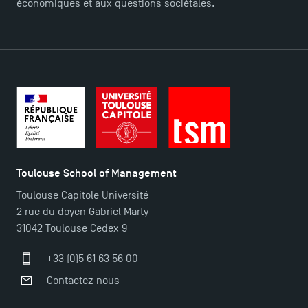
économiques et aux questions sociétales.
Contact
Plans et accès à TSM
Toulouse School of Management
Toulouse Capitole Université
2 rue du doyen Gabriel Marty
31042 Toulouse Cedex 9
+33 (0)5 61 63 56 00
Contactez-nous