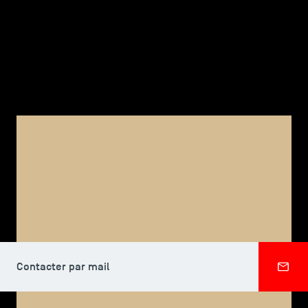
TSM-Research
TSM Doctoral Programme
Alumni
CORPS PROFESSORAL, TSM DOCTORAL PROGRAMME
Danielle ANG
Contacter par mail