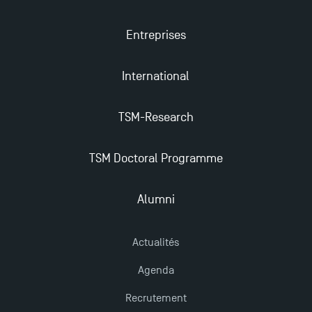
2025
Entreprises
Trouvez votre Master pour l’année 2024-2025
International
Candidatez en Licence 2 et Licence 3 pour l’année
2024-2025 à TSM !
TSM-Research
TSM Doctoral Programme
Les Masters de TSM récompensés au classement
Eduniversal
Alumni
Mobilité sortante
Actualités
Les meilleurs mémoires du M2 Comptabilité
Agenda
récompensés
Recrutement