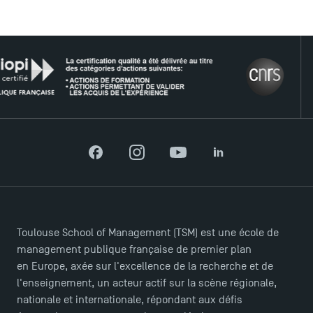
LE R
Facebook
Instagram
YouTube
LinkedIn
ACCÈS DIRECTS
Actualités
Agenda
Recrutement
Toulouse School of Management (TSM) est une école de
Brochures
management publique française de premier plan
Logos et identité graphique
en Europe, axée sur l'excellence de la recherche et de
Presse
l'enseignement, un acteur actif sur la scène régionale,
FAQ
nationale et internationale, répondant aux défis