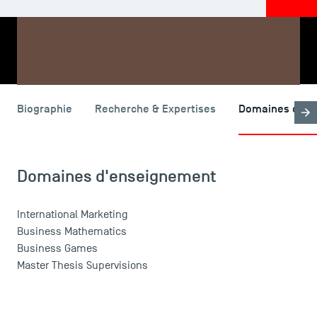
PARTAGER
Biographie
Recherche & Expertises
Domaines d'en
LES INDISPENSABLES
Le corps professoral
Campus tour
Domaines d'enseignement
Accréditations
International Marketing
Business Mathematics
Business Games
Master Thesis Supervisions