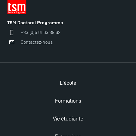
TSM Doctoral Programme
+33 (0)5 61 63 38 62
Contactez-nous
L'école
Ouverture des candidatures pour le Doctoral
Programme et le Master Finance en décembre
Formations
2025 !
Vie étudiante
Ouverture des candidatures en Master pour 2024-
2025