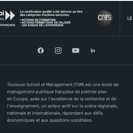
LE RÉSE
Facebook
Instagram
YouTube
LinkedIn
ACCÈS DIRECTS
Actualités
Agenda
Toulouse School of Management (TSM) est une école de
Recrutement
management publique française de premier plan
Brochures
en Europe, axée sur l'excellence de la recherche et de
Logos et identité graphique
l'enseignement, un acteur actif sur la scène régionale,
nationale et internationale, répondant aux défis
Presse
économiques et aux questions sociétales.
FAQ
Contact