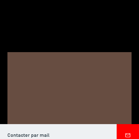
TSM-Research
TSM Doctoral Programme
Alumni
CORPS PROFESSORAL, TSM DOCTORAL PROGRAMME
Sai Prashanth
RAMACHANDRAN
Contacter par mail