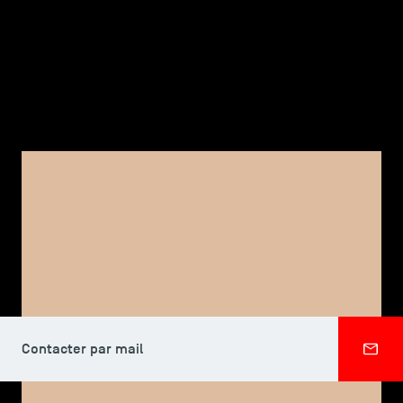
TSM-Research
TSM Doctoral Programme
Alumni
CORPS PROFESSORAL, TSM DOCTORAL PROGRAMME
Elizabeth RAMBERG
Contacter par mail