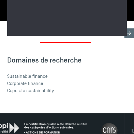
PARTAGER
Biographie
Recherche & Expertises
Domaines d'en
LES INDISPENSABLES
Le corps professoral
Domaines de recherche
Campus tour
Accréditations
Sustainable finance
Corporate finance
Coporate sustainability
LE RÉ