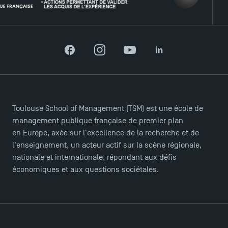
Facebook
Instagram
YouTube
LinkedIn
ACCÈS DIRECTS
Toulouse School of Management (TSM) est une école de
Actualités
management publique française de premier plan
Agenda
en Europe, axée sur l'excellence de la recherche et de
Recrutement
l'enseignement, un acteur actif sur la scène régionale,
Brochures
nationale et internationale, répondant aux défis
Logos et identité graphique
économiques et aux questions sociétales.
Presse
FAQ
Contact
Plans et accès à TSM