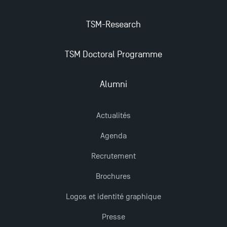
Candidatez en Licence 2 et Licence 3 pour l’année
TSM-Research
2024-2025 à TSM !
TSM Doctoral Programme
Les Masters de TSM récompensés au classement
Eduniversal
Alumni
Mobilité sortante
Actualités
Agenda
Les meilleurs mémoires du M2 Comptabilité
Recrutement
récompensés
Brochures
TSM obtient la prestigieuse accréditation EQUIS en
Logos et identité graphique
2023 !
Presse