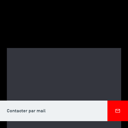
TSM-Research
TSM Doctoral Programme
Alumni
CORPS PROFESSORAL, TSM DOCTORAL PROGRAMME
Keller MARTINEZ SOLIS
Contacter par mail