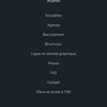
récompensés
Alumni
TSM obtient la prestigieuse accréditation EQUIS en
Actualités
2023 !
Agenda
Recrutement
Derniers jours pour candidater aux formations
professionnelles en alternance à TSM !
Brochures
Logos et identité graphique
Nouvelles formations à Toulouse School of
Management pour 2025 : des opportunités encore
Presse
plus enrichissantes
FAQ
Contact
Plans et accès à TSM