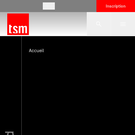
FR
Inscription
L'école
Accueil
Formations
Vie étudiante
Entreprises
International