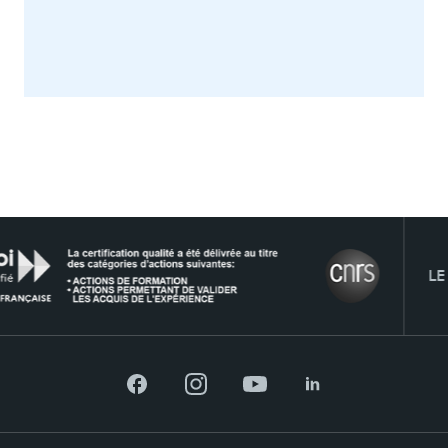
ACCÈS DIRECTS
Actualités
Agenda
Recrutement
Brochures
Logos et identité graphique
Presse
FAQ
Contact
LE RÉSE
Plans et accès à TSM
Facebook
Instagram
YouTube
LinkedIn