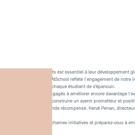
le bien-être des étudiants est essentiel à leur développement glo
aissance HappyIndex®AtSchool reflète l'engagement de notre ins
 et propice, permettant à chaque étudiant de s’épanouir.
objectifs, nous restons engagés à améliorer encore davantage l'e
e. Ensemble, continuons à construire un avenir prometteur et positi
étudiants est notre plus grande récompense. Hervé Penan, directeu
itif
restez à l'affût de nos prochaines initiatives et préparez-vous à 
c TSM.