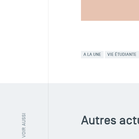
Partagez votre fierté et fa
étudiants ! Suivez notre act
A LA UNE
VIE ÉTUDIANTE
Autres act
À VOIR AUSSI