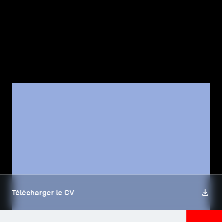
TSM-Research
TSM Doctoral Programme
Alumni
CORPS PROFESSORAL, TSM RESEARCH
Andréa ATTAR
Télécharger le CV