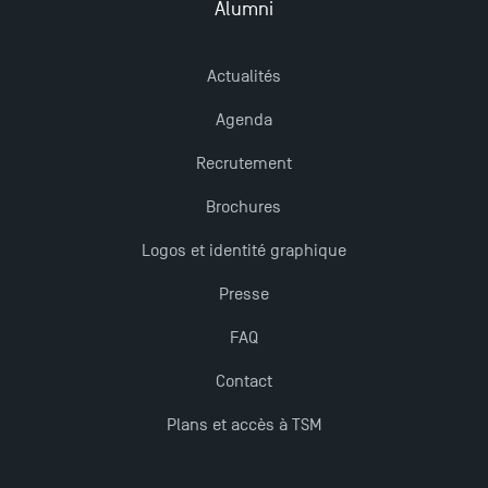
Management pour 2025 : des opportunités encore
Alumni
plus enrichissantes
Actualités
Agenda
Recrutement
Brochures
Logos et identité graphique
Presse
FAQ
Contact
Plans et accès à TSM