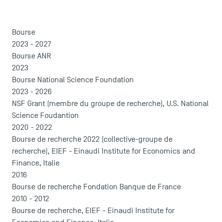
Bourse
2023 - 2027
Bourse ANR
ACCÈS DIRECTS
2023
Actualités
Bourse National Science Foundation
Agenda
2023 - 2026
NSF Grant (membre du groupe de recherche), U.S. National
Recrutement
Science Foudantion
Brochures
2020 - 2022
Logos et identité graphique
Bourse de recherche 2022 (collective-groupe de
Presse
recherche), EIEF - Einaudi Institute for Economics and
FAQ
Finance, Italie
Contact
2016
Plans et accès à TSM
Bourse de recherche Fondation Banque de France
2010 - 2012
Bourse de recherche, EIEF - Einaudi Institute for