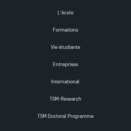
Les Masters de TSM récompensés au classement
Eduniversal
L'école
Mobilité sortante
Formations
Vie étudiante
Les meilleurs mémoires du M2 Comptabilité
récompensés
Entreprises
TSM obtient la prestigieuse accréditation EQUIS en
2023 !
International
Derniers jours pour candidater aux formations
TSM-Research
professionnelles en alternance à TSM !
TSM Doctoral Programme
Nouvelles formations à Toulouse School of