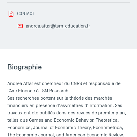
CONTACT
andrea.attar@tsm-education.fr
LES INDISPENSABLES
Le corps professoral
Campus tour
Accréditations
Biographie
Andréa Attar est chercheur du CNRS et responsable de
l’Axe Finance à TSM Research.
Ses recherches portent sur la théorie des marchés
financiers en présence d'asymétries d'information. Ses
travaux ont été publiés dans des revues de premier plan,
telles que Games and Economic Behavior, Theoretical
Economics, Journal of Economic Theory, Econometrica,
The Economic Journal, and American Economic Review.