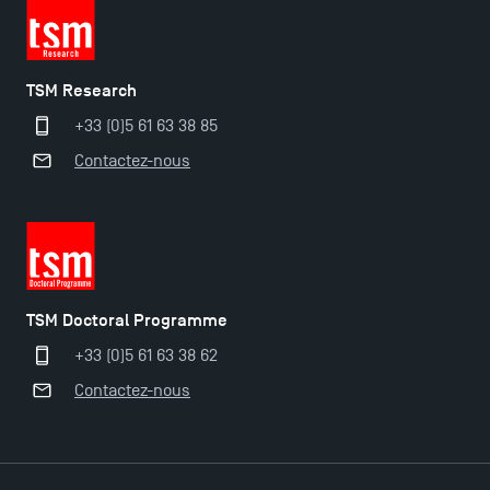
TSM Research
Ouverture des candidatures pour le Doctoral
+33 (0)5 61 63 38 85
Programme et le Master Finance en décembre
Contactez-nous
2025 !
Ouverture des candidatures en Master pour 2024-
2025
TSM Doctoral Programme
Trouvez votre Master pour l’année 2024-2025
+33 (0)5 61 63 38 62
Contactez-nous
Candidatez en Licence 2 et Licence 3 pour l’année
2024-2025 à TSM !