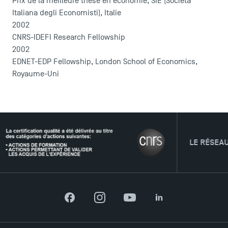
Prix de la meilleure thèse en économie, SIE (Società
Italiana degli Economisti), Italie
2002
CNRS-IDEFI Research Fellowship
2002
EDNET-EDP Fellowship, London School of Economics,
Royaume-Uni
LE RÉSEAU
TSM Éducation
Facebook
Instagram
YouTube
LinkedIn
TSM-Research