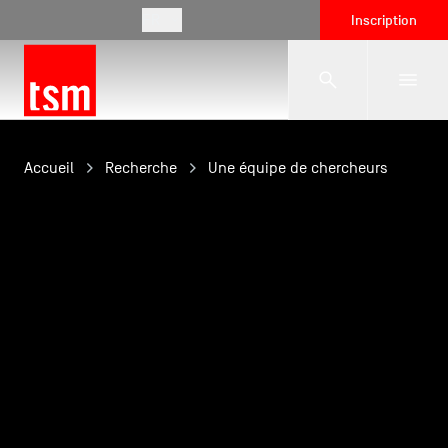
FR
Inscription
L'école
Accueil
Recherche
Une équipe de chercheurs
Formations
Vie étudiante
Entreprises
International