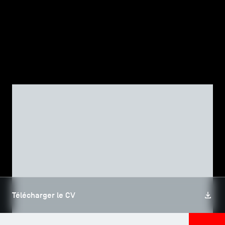
TSM-Research
TSM Doctoral Programme
Alumni
CORPS PROFESSORAL, TSM RESEARCH
Catherine CASAMATTA
Télécharger le CV