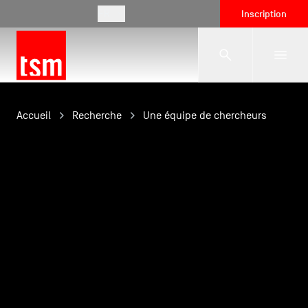
FR
Inscription
L'école
Accueil
Recherche
Une équipe de chercheurs
Formations
Vie étudiante
Entreprises
International