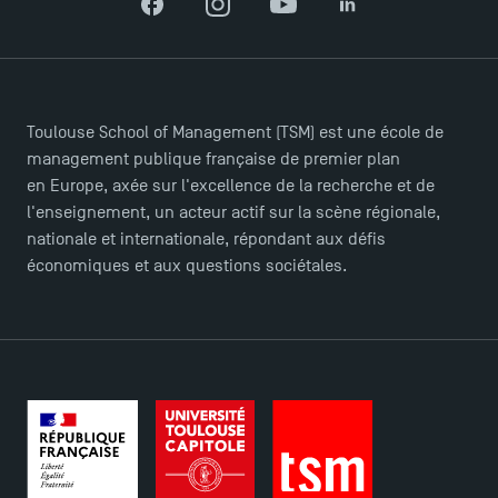
Facebook
Instagram
YouTube
LinkedIn
TSM Éducation
Toulouse School of Management (TSM) est une école de
management publique française de premier plan
en Europe, axée sur l'excellence de la recherche et de
l'enseignement, un acteur actif sur la scène régionale,
TSM-Research
nationale et internationale, répondant aux défis
économiques et aux questions sociétales.
TSM Doctoral Programme