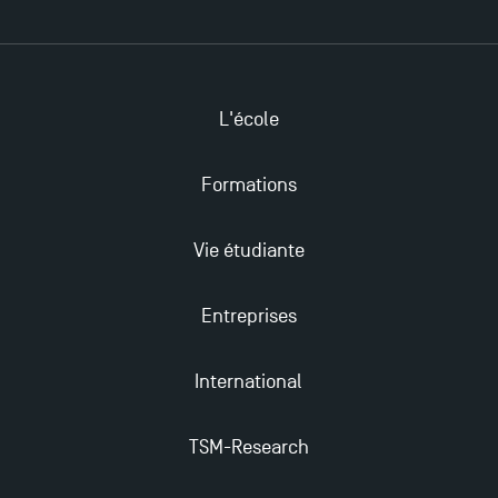
Candidatez en Licence 2 et Licence 3 pour l’année
2024-2025 à TSM !
L'école
Les Masters de TSM récompensés au classement
Formations
Eduniversal
Vie étudiante
Mobilité sortante
Entreprises
Les meilleurs mémoires du M2 Comptabilité
récompensés
International
TSM obtient la prestigieuse accréditation EQUIS en
TSM-Research
2023 !