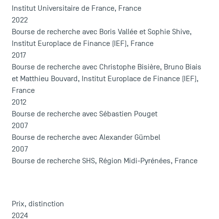
Actualités
Institut Universitaire de France, France
Agenda
2022
Recrutement
Bourse de recherche avec Boris Vallée et Sophie Shive,
Brochures
Institut Europlace de Finance (IEF), France
Logos et identité graphique
2017
Presse
Bourse de recherche avec Christophe Bisière, Bruno Biais
et Matthieu Bouvard, Institut Europlace de Finance (IEF),
FAQ
France
Contact
2012
Plans et accès à TSM
Bourse de recherche avec Sébastien Pouget
2007
Bourse de recherche avec Alexander Gümbel
2007
Bourse de recherche SHS, Région Midi-Pyrénées, France
Prix, distinction
2024