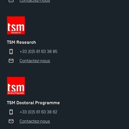
Contactez-nous
TSM Research
+33 (0)5 61 63 38 85
Contactez-nous
Ouverture des candidatures pour le Doctoral
Programme et le Master Finance en décembre
2025 !
TSM Doctoral Programme
Ouverture des candidatures en Master pour 2024-
2025
+33 (0)5 61 63 38 62
Contactez-nous
Trouvez votre Master pour l’année 2024-2025