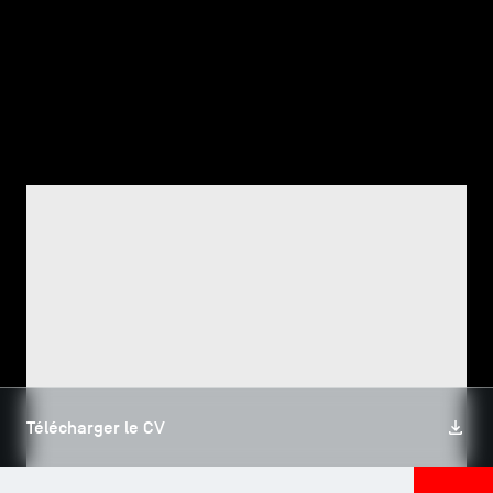
TSM-Research
TSM Doctoral Programme
Alumni
CORPS PROFESSORAL, TSM RESEARCH
Jamal Eddine AZZAM
Télécharger le CV