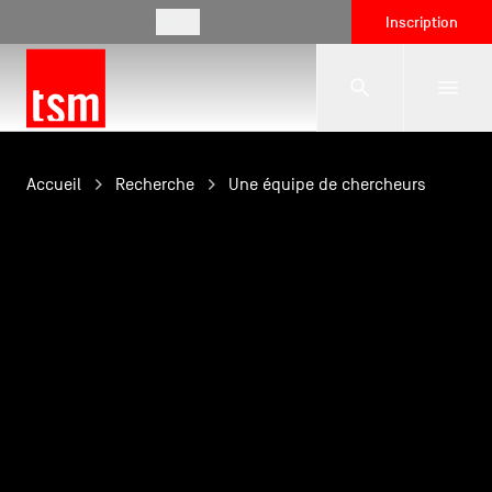
FR
Inscription
L'école
Accueil
Recherche
Une équipe de chercheurs
Formations
Vie étudiante
Entreprises
International