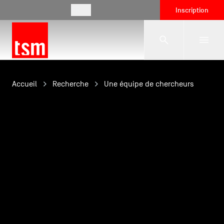
FR
Inscription
L'école
Accueil
Recherche
Une équipe de chercheurs
Formations
Vie étudiante
Entreprises
International