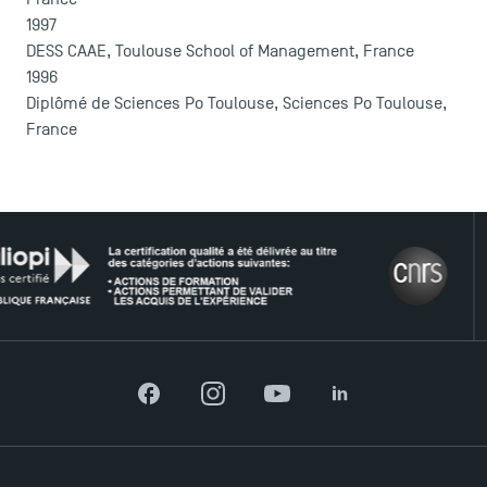
1997
DESS CAAE, Toulouse School of Management, France
1996
Diplômé de Sciences Po Toulouse, Sciences Po Toulouse,
France
LE R
ACCÈS DIRECTS
Actualités
Agenda
Facebook
Instagram
YouTube
LinkedIn
Recrutement
Brochures
Logos et identité graphique