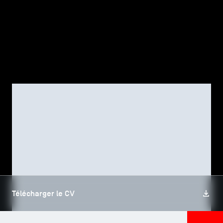
TSM-Research
TSM Doctoral Programme
Alumni
CORPS PROFESSORAL, TSM RESEARCH
Karim MIGNONAC
Télécharger le CV