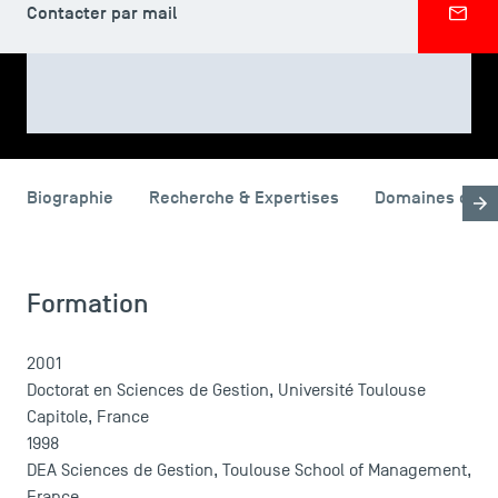
Contacter par mail
PARTAGER
Biographie
Recherche & Expertises
Domaines d'en
LES INDISPENSABLES
Le corps professoral
Formation
Campus tour
Accréditations
2001
Doctorat en Sciences de Gestion, Université Toulouse
Capitole, France
1998
DEA Sciences de Gestion, Toulouse School of Management,
France