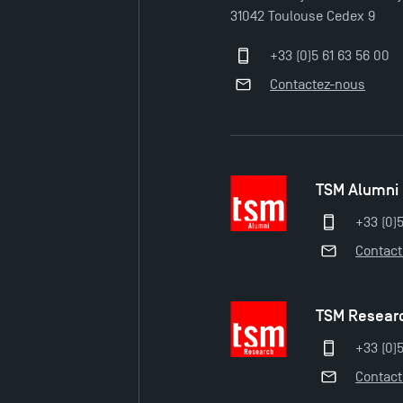
31042 Toulouse Cedex 9
+33 (0)5 61 63 56 00
Contactez-nous
TSM Alumni
+33 (0)
Contac
TSM Resear
+33 (0)5
Contac