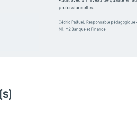
Audit avec un niveau de qualité en a
professionnelles.
Cédric Palluel, Responsable pédagogique - 
M1, M2 Banque et Finance
(s)