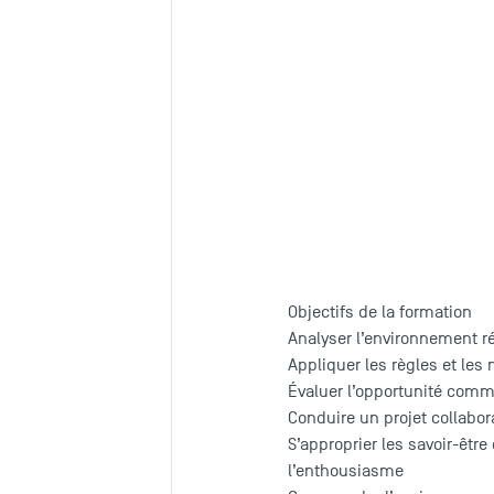
ESBanque
école de r
est l'
la formation de leurs colla
devient une formation à vér
Objectifs de la formation
Analyser l’environnement ré
Appliquer les règles et les
Évaluer l’opportunité comme
Conduire un projet collabor
S’approprier les savoir-être
l’enthousiasme