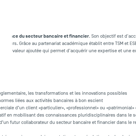
éférence du secteur bancaire et financier
. Son objectif est d'a
borateurs. Grâce au partenariat académique établit entre TSM et 
itable valeur ajoutée qui permet d'acquérir une expertise et une e
glementaire, les transformations et les innovations possibles
 normes liées aux activités bancaires à bon escient
rciale d’un client «particulier», «professionnel» ou «patrimonial
atif en mobilisant des connaissances pluridisciplinaires dans le s
 d’un futur collaborateur du secteur bancaire et financier dans le r