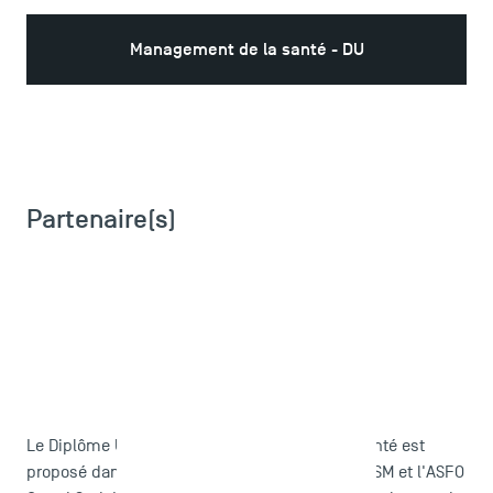
Management de la santé - DU
ACCÈS DIRECTS
Actualités
Partenaire(s)
Agenda
Recrutement
Brochures
Logos et identité graphique
Presse
FAQ
Contact
Plans et accès à TSM
Le Diplôme Universitaire Management de la Santé est
proposé dans le cadre d’un partenariat entre TSM et l'ASFO