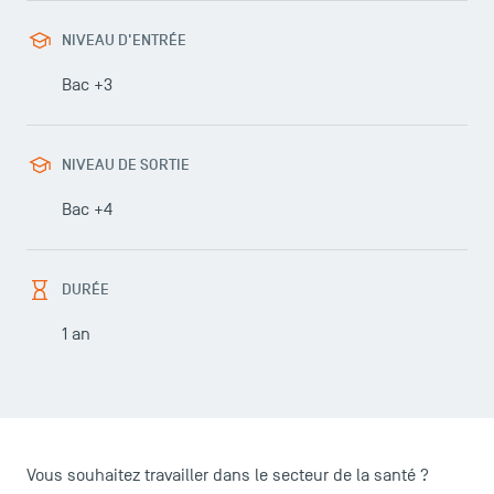
NIVEAU D'ENTRÉE
Bac +3
LES INDISPENSABLES
NIVEAU DE SORTIE
Le corps professoral
Bac +4
Campus tour
Accréditations
DURÉE
1 an
Vous souhaitez travailler dans le secteur de la santé ?