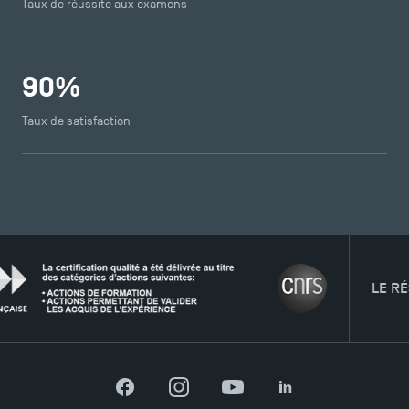
Taux de réussite aux examens
90
%
Taux de satisfaction
LE RÉSEAU
TSM Éducation
Facebook
Instagram
YouTube
LinkedIn
TSM-Research