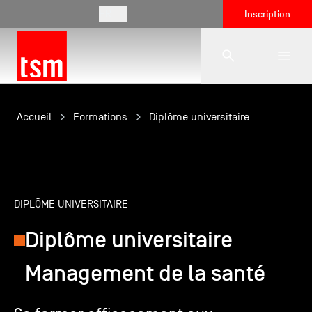
FR
Inscription
L'école
Accueil
Formations
Diplôme universitaire
Formations
DIPLÔME UNIVERSITAIRE
Vie étudiante
Diplôme universitaire
Entreprises
Management de la santé
International