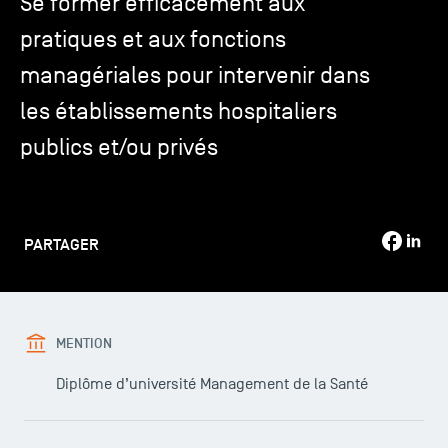
Se former efficacement aux
pratiques et aux fonctions
TSM-Research
managériales pour intervenir dans
les établissements hospitaliers
TSM Doctoral Programme
publics et/ou privés
Alumni
PARTAGER
MENTION
Diplôme d’université Management de la Santé