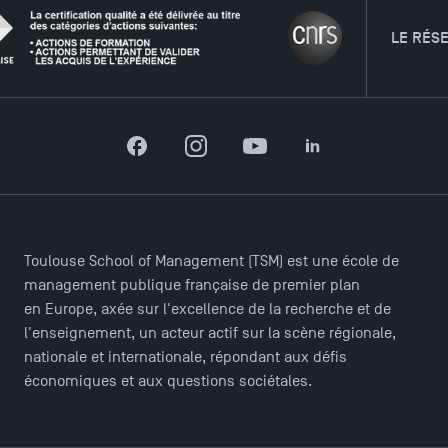
LE RÉSEAU
Facebook
Instagram
YouTube
LinkedIn
ACCÈS DIRECTS
Actualités
Toulouse School of Management (TSM) est une école de
Agenda
management publique française de premier plan
Recrutement
en Europe, axée sur l'excellence de la recherche et de
Brochures
l'enseignement, un acteur actif sur la scène régionale,
Logos et identité graphique
nationale et internationale, répondant aux défis
Presse
économiques et aux questions sociétales.
FAQ
Contact