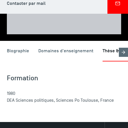
Contacter par mail
PARTAGER
LES INDISPENSABLES
Biographie
Domaines d'enseignement
Thèse & For
Le corps professoral
Campus tour
Accréditations
Formation
1980
DEA Sciences politiques, Sciences Po Toulouse, France