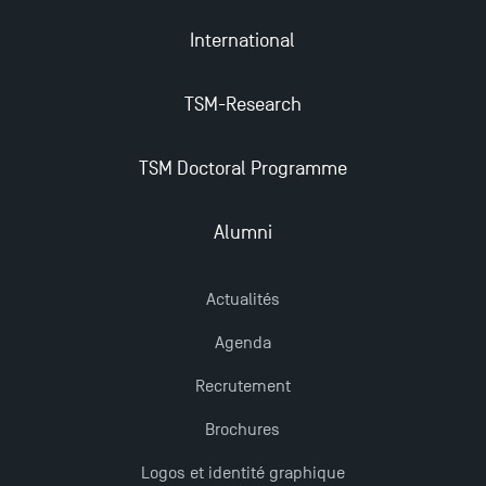
Trouvez votre Master pour l’année 2024-2025
International
Candidatez en Licence 2 et Licence 3 pour l’année
TSM-Research
2024-2025 à TSM !
TSM Doctoral Programme
Les Masters de TSM récompensés au classement
Eduniversal
Alumni
Mobilité sortante
Actualités
Agenda
Les meilleurs mémoires du M2 Comptabilité
récompensés
Recrutement
Brochures
TSM obtient la prestigieuse accréditation EQUIS en
Logos et identité graphique
2023 !