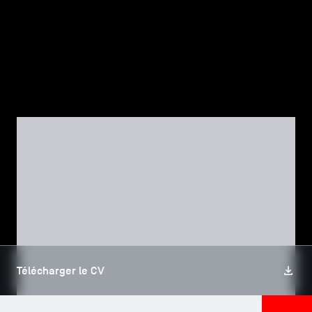
TSM-Research
TSM Doctoral Programme
Alumni
CORPS PROFESSORAL
Francis LE BIHAN
Télécharger le CV