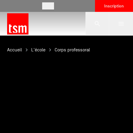
FR
Inscription
L'école
Accueil
L'école
Corps professoral
Formations
Vie étudiante
Entreprises
International