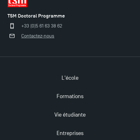
TSM Doctoral Programme
+33 (0)5 61 63 38 62
Contactez-nous
L'école
Ouverture des candidatures pour le Doctoral
Programme et le Master Finance en décembre
Formations
2025 !
Vie étudiante
Ouverture des candidatures en Master pour 2024-
2025
Entreprises