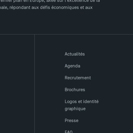
mier plan en Europe, axée sur l'excellence de la
ionale, répondant aux défis économiques et aux
Actualités
Agenda
Recrutement
Brochures
Logos et identité
graphique
Presse
FAQ