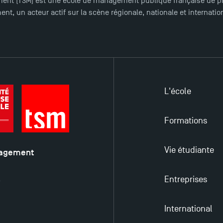
ent (TSM) est une école de management publique française de pre
nt, un acteur actif sur la scène régionale, nationale et internat
L'école
Formations
Vie étudiante
nagement
é
Entreprises
y
International