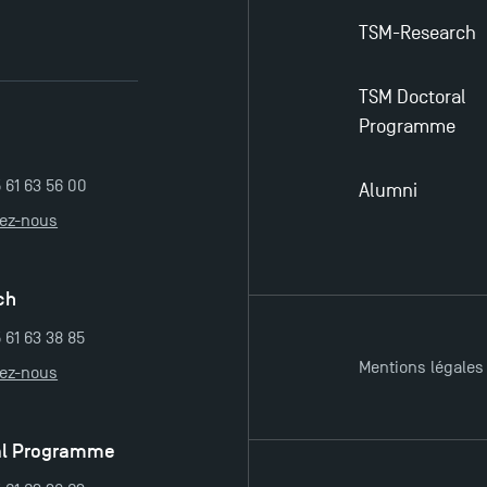
TSM-Research
TSM Doctoral
Programme
5 61 63 56 00
Alumni
tez-nous
ch
 61 63 38 85
Mentions légales
tez-nous
al Programme