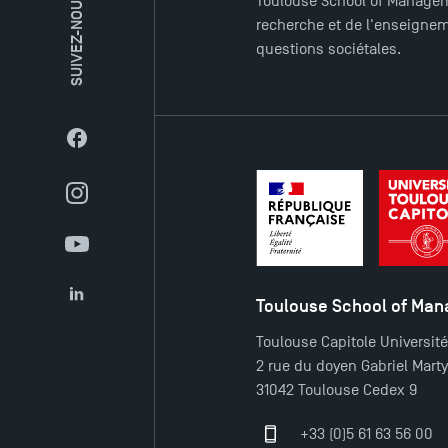
SUIVEZ-NOUS
Toulouse School of Managem
recherche et de l'enseigneme
questions sociétales.
Facebook
Instagram
YouTube
Toulouse School of Ma
LinkedIn
Toulouse Capitole Universit
2 rue du doyen Gabriel Mart
31042 Toulouse Cedex 9
+33 (0)5 61 63 56 00