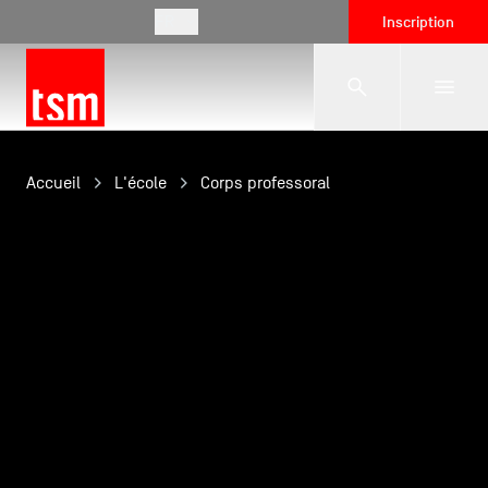
FR
Inscription
L'école
Accueil
L'école
Corps professoral
Formations
Vie étudiante
Entreprises
International