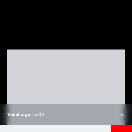
TSM-Research
TSM Doctoral Programme
Alumni
CORPS PROFESSORAL
Éric VERNETTE
Télécharger le CV