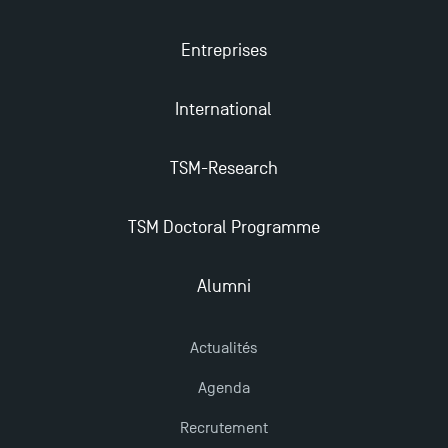
2025
Entreprises
Trouvez votre Master pour l’année 2024-2025
International
Candidatez en Licence 2 et Licence 3 pour l’année
2024-2025 à TSM !
TSM-Research
TSM Doctoral Programme
Les Masters de TSM récompensés au classement
Eduniversal
Alumni
Mobilité sortante
Actualités
Les meilleurs mémoires du M2 Comptabilité
Agenda
récompensés
Recrutement