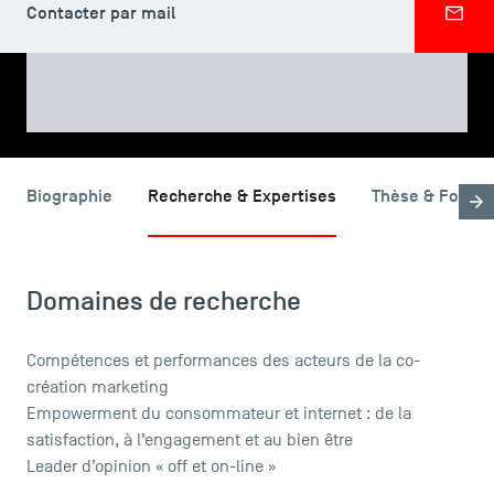
Contacter par mail
PARTAGER
LES INDISPENSABLES
Biographie
Recherche & Expertises
Thèse & Forma
Le corps professoral
Campus tour
Domaines de recherche
Accréditations
Compétences et performances des acteurs de la co-
création marketing
Empowerment du consommateur et internet : de la
satisfaction, à l’engagement et au bien être
Leader d’opinion « off et on-line »