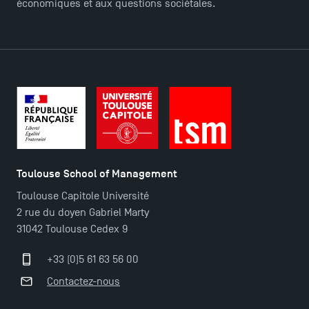
économiques et aux questions sociétales.
Contact
Plans et accès à TSM
Toulouse School of Management
Toulouse Capitole Université
2 rue du doyen Gabriel Marty
31042 Toulouse Cedex 9
+33 (0)5 61 63 56 00
Contactez-nous