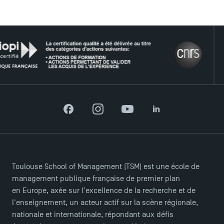
LE R
Facebook
Instagram
YouTube
LinkedIn
ACCÈS DIRECTS
Actualités
Agenda
Recrutement
Toulouse School of Management (TSM) est une école de
Brochures
management publique française de premier plan
Logos et identité graphique
en Europe, axée sur l'excellence de la recherche et de
Presse
l'enseignement, un acteur actif sur la scène régionale,
FAQ
nationale et internationale, répondant aux défis