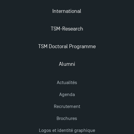
Trouvez votre Master pour l’année 2024-2025
International
Candidatez en Licence 2 et Licence 3 pour l’année
TSM-Research
2024-2025 à TSM !
TSM Doctoral Programme
Les Masters de TSM récompensés au classement
Eduniversal
Alumni
Mobilité sortante
Actualités
Agenda
Les meilleurs mémoires du M2 Comptabilité
récompensés
Recrutement
Brochures
TSM obtient la prestigieuse accréditation EQUIS en
Logos et identité graphique
2023 !