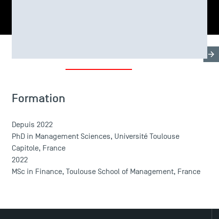
PARTAGER
Biographie
Thèse & Formation
LES INDISPENSABLES
Formation
Le corps professoral
Campus tour
Accréditations
Depuis 2022
PhD in Management Sciences, Université Toulouse
Capitole, France
2022
MSc in Finance, Toulouse School of Management, France