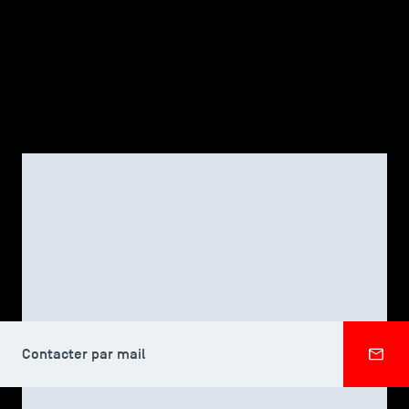
TSM-Research
TSM Doctoral Programme
Alumni
TSM DOCTORAL PROGRAMME
Murad NURIYEV
Contacter par mail