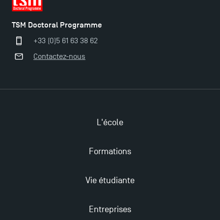
TSM Doctoral Programme
+33 (0)5 61 63 38 62
Contactez-nous
L'école
Ouverture des candidatures pour le Doctoral
Programme et le Master Finance en décembre
Formations
2025 !
Vie étudiante
Ouverture des candidatures en Master pour 2024-
2025
Entreprises