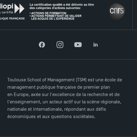
LE 
Facebook
Instagram
YouTube
LinkedIn
ACCÈS DIRECTS
Actualités
Toulouse School of Management (TSM) est une école de
Agenda
management publique française de premier plan
Recrutement
en Europe, axée sur l'excellence de la recherche et de
Brochures
l'enseignement, un acteur actif sur la scène régionale,
Logos et identité graphique
nationale et internationale, répondant aux défis
Presse
économiques et aux questions sociétales.
FAQ
Contact