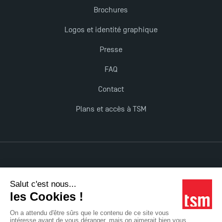
Brochures
TSM obtient la prestigieuse accréditation EQUIS en
2023 !
Logos et identité graphique
Presse
Derniers jours pour candidater aux formations
professionnelles en alternance à TSM !
FAQ
Contact
Nouvelles formations à Toulouse School of
Plans et accès à TSM
Management pour 2025 : des opportunités encore
plus enrichissantes
Mentions légales
Accessibilité : non conforme