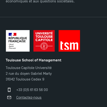
économiques et aux questions sociétales.
Contact
Plans et accès à TSM
Toulouse School of Management
Toulouse Capitole Université
2 rue du doyen Gabriel Marty
31042 Toulouse Cedex 9
+33 (0)5 61 63 56 00
Contactez-nous