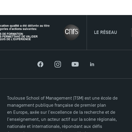
LE RÉSEAU
Facebook
Instagram
YouTube
LinkedIn
ACCÈS DIRECTS
Actualités
Agenda
Recrutement
Toulouse School of Management (TSM) est une école de
Brochures
management publique française de premier plan
Logos et identité graphique
en Europe, axée sur l'excellence de la recherche et de
Presse
l'enseignement, un acteur actif sur la scène régionale,
FAQ
nationale et internationale, répondant aux défis