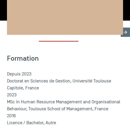
PARTAGER
Biographie
Thèse & Formation
Publications
LES INDISPENSABLES
Formation
Le corps professoral
Campus tour
Depuis 2023
Accréditations
Doctorat en Sciences de Gestion, Université Toulouse
Capitole, France
2023
MSc in Human Resource Management and Organisational
Behaviour, Toulouse School of Management, France
2016
Licence / Bachelor, Autre