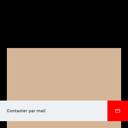
TSM-Research
TSM Doctoral Programme
Alumni
CORPS PROFESSORAL, TSM DOCTORAL PROGRAMME
Eleanor DAVEY-ROGERSON
Contacter par mail