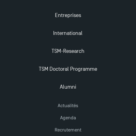
2025
Entreprises
Trouvez votre Master pour l’année 2024-2025
International
Candidatez en Licence 2 et Licence 3 pour l’année
2024-2025 à TSM !
TSM-Research
TSM Doctoral Programme
Les Masters de TSM récompensés au classement
Eduniversal
Alumni
Mobilité sortante
Actualités
Les meilleurs mémoires du M2 Comptabilité
Agenda
récompensés
Recrutement