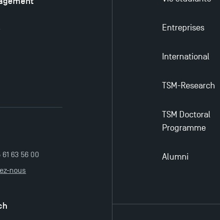
nagement
é
Entreprises
y
International
TSM-Research
TSM Doctoral
Programme
5 61 63 56 00
Alumni
tez-nous
ch