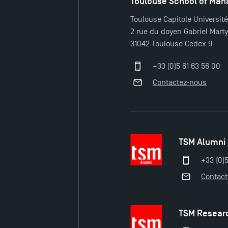
Toulouse School of Ma
LinkedIn
Toulouse Capitole Universit
2 rue du doyen Gabriel Mart
31042 Toulouse Cedex 9
+33 (0)5 61 63 56 00
Contactez-nous
TSM Alumni
+33 (0)
Contac
TSM Resear