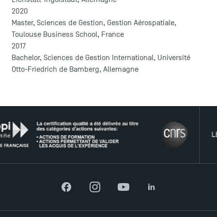
2020
Master, Sciences de Gestion, Gestion Aérospatiale,
Toulouse Business School, France
2017
Bachelor, Sciences de Gestion International, Université
Otto-Friedrich de Bamberg, Allemagne
LE RÉS
ACCÈS DIRECTS
Actualités
Agenda
Recrutement
Facebook
Instagram
YouTube
LinkedIn
Brochures
Logos et identité graphique