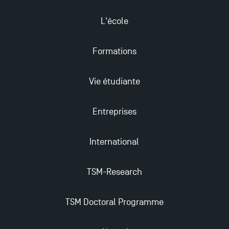
Ouverture des candidatures pour le Doctoral
Programme et le Master Finance en décembre
L'école
2025 !
Formations
Ouverture des candidatures en Master pour 2024-
2025
Vie étudiante
Trouvez votre Master pour l’année 2024-2025
Entreprises
International
Candidatez en Licence 2 et Licence 3 pour l’année
2024-2025 à TSM !
TSM-Research
Les Masters de TSM récompensés au classement
Eduniversal
TSM Doctoral Programme