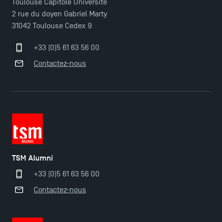
Toulouse Capitole Université
2 rue du doyen Gabriel Marty
31042 Toulouse Cedex 9
+33 (0)5 61 63 56 00
Contactez-nous
TSM Éducation
TSM-Research
TSM Alumni
TSM Doctoral Programme
+33 (0)5 61 63 56 00
Contactez-nous