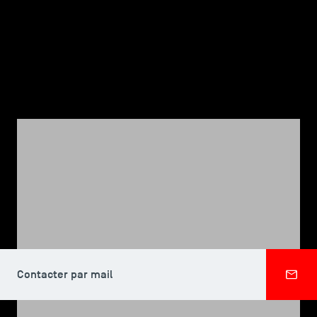
TSM-Research
TSM Doctoral Programme
Alumni
CORPS PROFESSORAL, TSM DOCTORAL PROGRAMME
Jana HERBIG
Contacter par mail