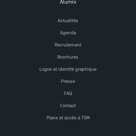
Mobilité sortante
Alumni
Actualités
Les meilleurs mémoires du M2 Comptabilité
récompensés
Agenda
Recrutement
TSM obtient la prestigieuse accréditation EQUIS en
2023 !
Brochures
Logos et identité graphique
Derniers jours pour candidater aux formations
Presse
professionnelles en alternance à TSM !
FAQ
Nouvelles formations à Toulouse School of
Contact
Management pour 2025 : des opportunités encore
plus enrichissantes
Plans et accès à TSM