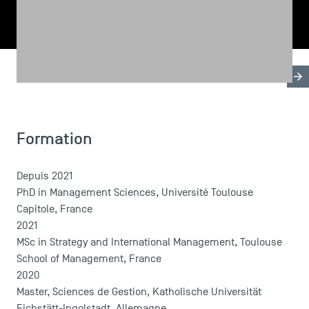
PARTAGER
Biographie
Recherche & Expertises
Domaines d'en
Formation
LES INDISPENSABLES
Le corps professoral
Depuis 2021
Campus tour
PhD in Management Sciences, Université Toulouse
Accréditations
Capitole, France
2021
MSc in Strategy and International Management, Toulouse
School of Management, France
2020
Master, Sciences de Gestion, Katholische Universität
Eichstätt-Ingolstadt, Allemagne