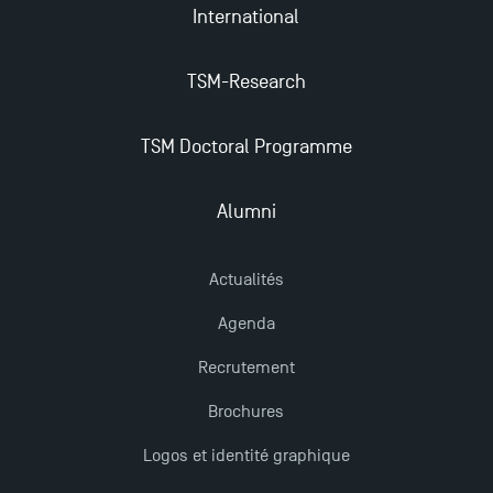
Eduniversal
International
Mobilité sortante
TSM-Research
Les meilleurs mémoires du M2 Comptabilité
TSM Doctoral Programme
récompensés
Alumni
Derniers jours pour candidater aux formations
professionnelles en alternance à TSM !
Actualités
Agenda
TSM obtient la prestigieuse accréditation EQUIS en
2023 !
Recrutement
Brochures
Nouvelles formations à Toulouse School of
Logos et identité graphique
Management pour 2025 : des opportunités encore
plus enrichissantes