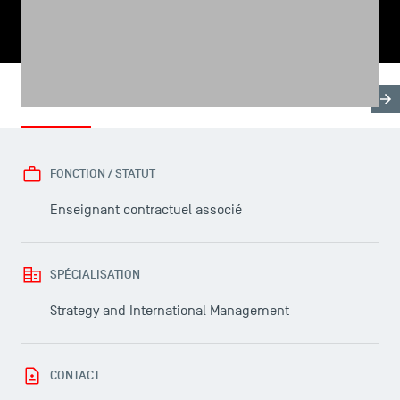
PARTAGER
Biographie
Recherche & Expertises
Domaines d'en
FONCTION / STATUT
Enseignant contractuel associé
SPÉCIALISATION
LES INDISPENSABLES
Strategy and International Management
Le corps professoral
Campus tour
CONTACT
Accréditations