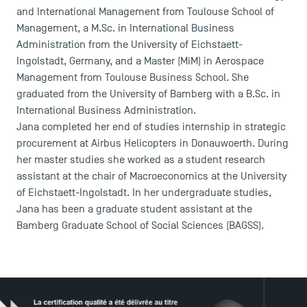
and International Management from Toulouse School of
Management, a M.Sc. in International Business
Administration from the University of Eichstaett-
Ingolstadt, Germany, and a Master (MiM) in Aerospace
ACCÈS DIRECTS
Management from Toulouse Business School. She
graduated from the University of Bamberg with a B.Sc. in
Actualités
International Business Administration.
Agenda
Jana completed her end of studies internship in strategic
Recrutement
procurement at Airbus Helicopters in Donauwoerth. During
Brochures
her master studies she worked as a student research
Logos et identité graphique
assistant at the chair of Macroeconomics at the University
Presse
of Eichstaett-Ingolstadt. In her undergraduate studies,
FAQ
Jana has been a graduate student assistant at the
Contact
Bamberg Graduate School of Social Sciences (BAGSS).
Plans et accès à TSM