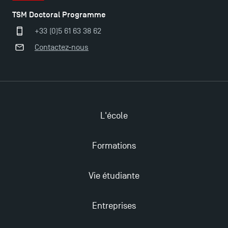
TSM Doctoral Programme
+33 (0)5 61 63 38 62
Ouverture des candidatures pour le Doctoral
Contactez-nous
Programme et le Master Finance en décembre
2025 !
Ouverture des candidatures en Master pour 2024-
2025
L'école
Trouvez votre Master pour l’année 2024-2025
Formations
Candidatez en Licence 2 et Licence 3 pour l’année
Vie étudiante
2024-2025 à TSM !
Entreprises
Les Masters de TSM récompensés au classement