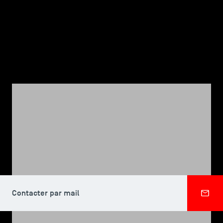
TSM-Research
TSM Doctoral Programme
Alumni
CORPS PROFESSORAL, TSM DOCTORAL PROGRAMME
Jana HERBIG
Contacter par mail