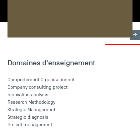
PARTAGER
Biographie
Recherche & Expertises
Domaines d'en
LES INDISPENSABLES
Domaines d'enseignement
Le corps professoral
Campus tour
Comportement Organisationnel
Accréditations
Company consulting project
Innovation analysis
Research Methodology
Strategic Management
Strategic diagnosis
Project management