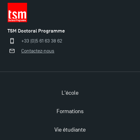
TSM Doctoral Programme
+33 (0)5 61 63 38 62
Contactez-nous
L'école
Ouverture des candidatures pour le Doctoral
Programme et le Master Finance en décembre
Formations
2025 !
Vie étudiante
Ouverture des candidatures en Master pour 2024-
2025