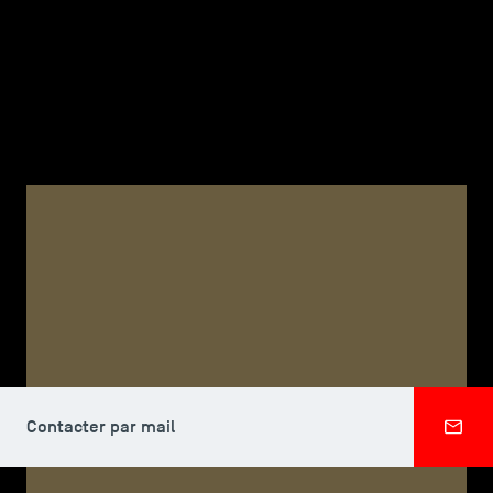
TSM-Research
TSM Doctoral Programme
Alumni
CORPS PROFESSORAL, TSM DOCTORAL PROGRAMME
Dang Huy CAO
Contacter par mail