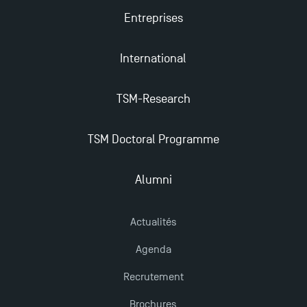
Entreprises
Trouvez votre Master pour l’année 2024-2025
International
Candidatez en Licence 2 et Licence 3 pour l’année
TSM-Research
2024-2025 à TSM !
TSM Doctoral Programme
Les Masters de TSM récompensés au classement
Eduniversal
Alumni
Mobilité sortante
Actualités
Les meilleurs mémoires du M2 Comptabilité
Agenda
récompensés
Recrutement
Brochures