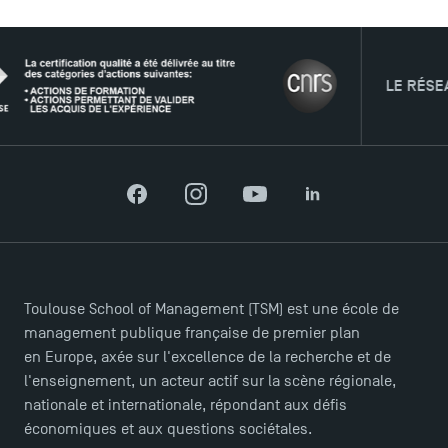
LE RÉSEAU
Facebook
Instagram
YouTube
LinkedIn
ACCÈS DIRECTS
Actualités
Agenda
Toulouse School of Management (TSM) est une école de
Recrutement
management publique française de premier plan
Brochures
en Europe, axée sur l'excellence de la recherche et de
Logos et identité graphique
l'enseignement, un acteur actif sur la scène régionale,
Presse
nationale et internationale, répondant aux défis
FAQ
économiques et aux questions sociétales.