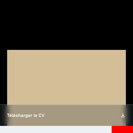
TSM-Research
TSM Doctoral Programme
Alumni
TSM DOCTORAL PROGRAMME
Ruichen WANG
Télécharger le CV