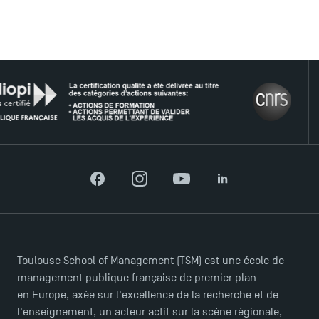
LE R
ACCÈS DIRECTS
Facebook
Instagram
YouTube
LinkedIn
Actualités
Agenda
Recrutement
Brochures
Toulouse School of Management (TSM) est une école de
Logos et identité graphique
management publique française de premier plan
en Europe, axée sur l'excellence de la recherche et de
Presse
l'enseignement, un acteur actif sur la scène régionale,
FAQ