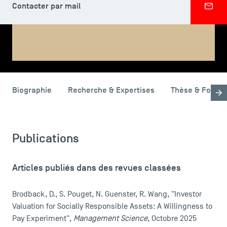
Contacter par mail
PARTAGER
LES INDISPENSABLES
Biographie
Recherche & Expertises
Thèse & Forma
Le corps professoral
Campus tour
Publications
Accréditations
Articles publiés dans des revues classées
Brodback, D., S. Pouget, N. Guenster, R. Wang, "Investor
Valuation for Socially Responsible Assets: A Willingness to
Pay Experiment",
Management Science
, Octobre 2025