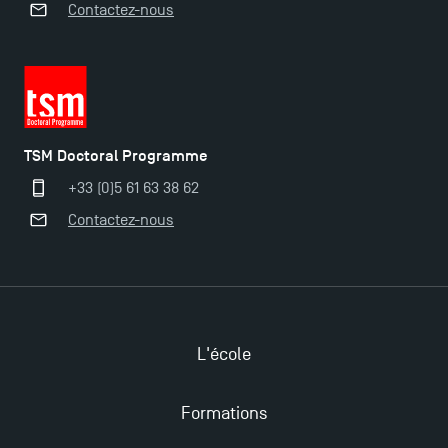
Contactez-nous
TSM Doctoral Programme
+33 (0)5 61 63 38 62
Contactez-nous
Ouverture des candidatures pour le Doctoral
L'école
Programme et le Master Finance en décembre
2025 !
Formations