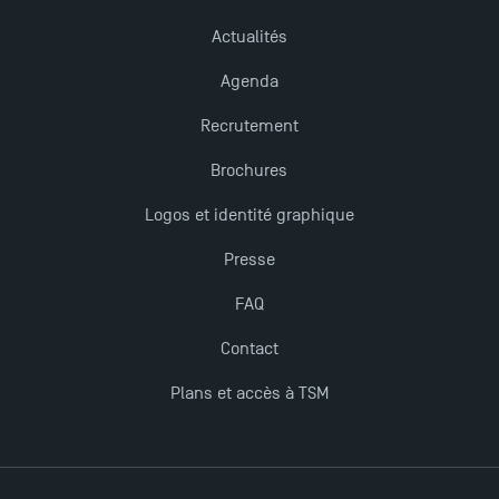
Actualités
TSM obtient la prestigieuse accréditation EQUIS en
2023 !
Agenda
Recrutement
Derniers jours pour candidater aux formations
professionnelles en alternance à TSM !
Brochures
Logos et identité graphique
Nouvelles formations à Toulouse School of
Presse
Management pour 2025 : des opportunités encore
plus enrichissantes
FAQ
Contact
Plans et accès à TSM