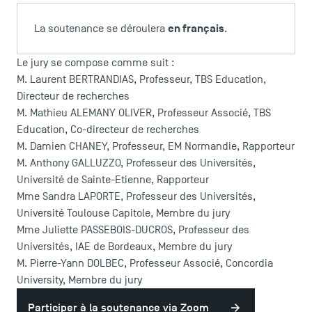
en français
La soutenance se déroulera
.
Le jury se compose comme suit :
M. Laurent BERTRANDIAS, Professeur, TBS Education,
Directeur de recherches
M. Mathieu ALEMANY OLIVER, Professeur Associé, TBS
Education, Co-directeur de recherches
M. Damien CHANEY, Professeur, EM Normandie, Rapporteur
M. Anthony GALLUZZO, Professeur des Universités,
Université de Sainte-Etienne, Rapporteur
LES INDISPENSABLES
Mme Sandra LAPORTE, Professeur des Universités,
Université Toulouse Capitole, Membre du jury
Mme Juliette PASSEBOIS-DUCROS, Professeur des
Le corps professoral
Universités, IAE de Bordeaux, Membre du jury
Campus tour
M. Pierre-Yann DOLBEC, Professeur Associé, Concordia
Accréditations
University, Membre du jury
Participer à la soutenance via Zoom