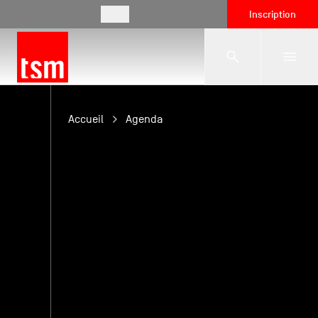
FR
Inscription
L'école
Accueil
Agenda
Formations
Vie étudiante
Entreprises
International