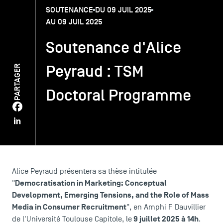
SOUTENANCE
DU 09 JUIL 2025
AU 09 JUIL 2025
TSM-Research
Soutenance d'Alice
TSM Doctoral Programme
Peyraud : TSM
PARTAGER
Doctoral Programme
Alumni
Alice Peyraud présentera sa thèse intitulée
Democratisation in Marketing: Conceptual
"
Development, Emerging Tensions, and the Role of Mass
Media in Consumer Recruitment
", en Amphi F Dauvillier
9 juillet 2025 à 14h
de l'Université Toulouse Capitole, le
.