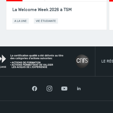
ACCÈS DIRECTS
La Welcome Week 2026 à TSM
Actualités
Agenda
A LA UNE
VIE ÉTUDIANTE
Recrutement
Brochures
Logos et identité graphique
Presse
FAQ
Contact
LE RÉSEAU
Plans et accès à TSM
Facebook
Instagram
YouTube
LinkedIn