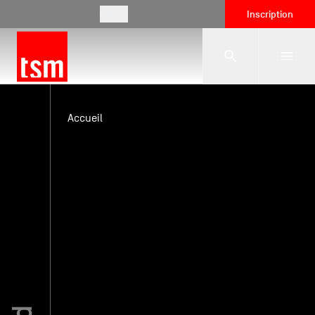
FR
Inscription
L'école
Accueil
Formations
Vie étudiante
Entreprises
International