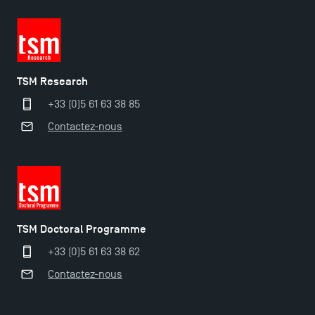
Ouverture des candidatures en Master pour 2024-
2025
TSM Research
+33 (0)5 61 63 38 85
Trouvez votre Master pour l’année 2024-2025
Contactez-nous
Candidatez en Licence 2 et Licence 3 pour l’année
2024-2025 à TSM !
Les Masters de TSM récompensés au classement
TSM Doctoral Programme
Eduniversal
+33 (0)5 61 63 38 62
Contactez-nous
Mobilité sortante