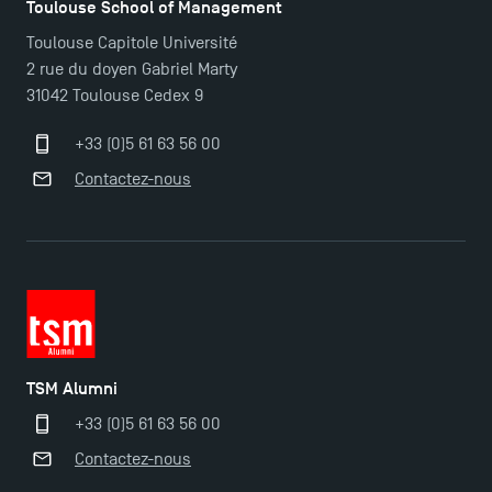
Toulouse School of Management
Toulouse Capitole Université
2 rue du doyen Gabriel Marty
31042 Toulouse Cedex 9
+33 (0)5 61 63 56 00
Contactez-nous
TSM Alumni
+33 (0)5 61 63 56 00
Ouverture des candidatures pour le Doctoral
Contactez-nous
Programme et le Master Finance en décembre
2025 !