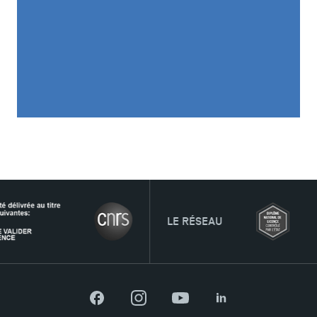
TSM Éducation
A LA UNE
RSE
TSM-Research
TSM Doctoral Programme
LE RÉSEAU
Facebook
Instagram
YouTube
LinkedIn