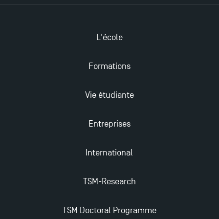
Les meilleurs mémoires du M2 Comptabilité
récompensés
L'école
TSM obtient la prestigieuse accréditation EQUIS en
2023 !
Formations
Derniers jours pour candidater aux formations
Vie étudiante
professionnelles en alternance à TSM !
Entreprises
Nouvelles formations à Toulouse School of
Management pour 2025 : des opportunités encore
International
plus enrichissantes
TSM-Research
TSM Doctoral Programme