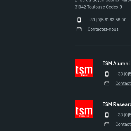
31042 Toulouse Cedex 9
+33 (0)5 61 63 56 00
Contactez-nous
TSM Alumni
+33 (0)
Contac
TSM Resear
+33 (0)5
Contac