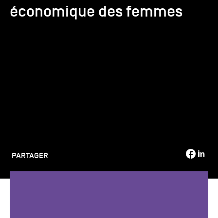
économique des femmes
TSM-Research
TSM Doctoral Programme
Alumni
PARTAGER