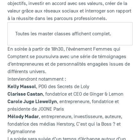
objectifs, investir en accord avec ses valeurs, créer de la
valeur grâce aux réseaux sociaux et interroger son rapport
à la réussite dans les parcours professionnels.
LES INDISPENSABLES
Toutes les master classes affichent complet.
Le corps professoral
Campus tour
En soirée à partir de 18h30, l’événement Femmes qui
Comptent se poursuivra avec une série de témoignages
Accréditations
d’entrepreneures et de personnalités engagées issues de
différents univers.
Interviendront notamment :
Kelly Massol
, PDG des Secrets de Loly
Clarisse Castan
, fondatrice et CEO de Ginger & Lemon
Carole Juge Llewellyn
, entrepreneure, fondatrice et
présidente de JOONE Paris
Mélody Madar
, entrepreneure, investisseure, auteure,
fondatrice des médias Herstory, C'est qui la Boss ? et
Pygmalionne
La soirée sera suivie d’un temps d’échange autour d’un