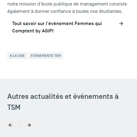
notre mission d'école publique de management consiste
également à donner confiance à toutes nos étudiantes.
ACCÈS DIRECTS
Tout savoir sur l'évènement Femmes qui
Actualités
Comptent by AGIPI
Agenda
Recrutement
Brochures
A LA UNE
ÉVÈNEMENTS TSM
Logos et identité graphique
Presse
FAQ
Contact
Autres actualités et évènements à
Plans et accès à TSM
TSM
Précédent
Suivant