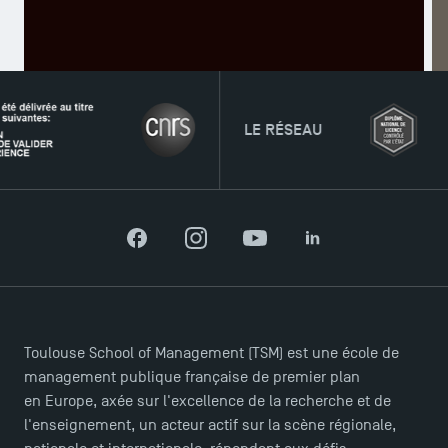
LE RÉSEAU
Facebook
Instagram
YouTube
LinkedIn
TSM Éducation
TSM-Research
Toulouse School of Management (TSM) est une école de
management publique française de premier plan
en Europe, axée sur l'excellence de la recherche et de
TSM Doctoral Programme
l'enseignement, un acteur actif sur la scène régionale,