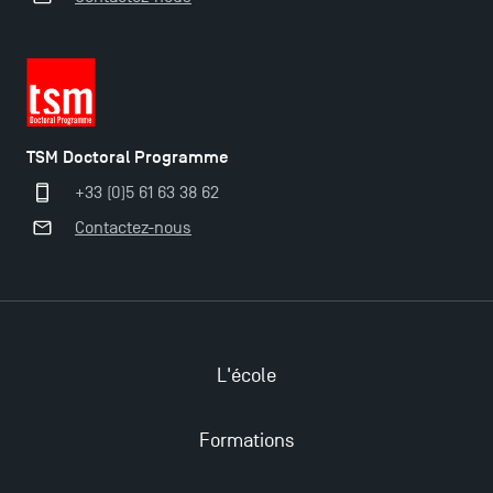
Programme et le Master Finance en décembre
2025 !
Ouverture des candidatures en Master pour 2024-
2025
TSM Doctoral Programme
+33 (0)5 61 63 38 62
Trouvez votre Master pour l’année 2024-2025
Contactez-nous
Candidatez en Licence 2 et Licence 3 pour l’année
2024-2025 à TSM !
Les Masters de TSM récompensés au classement
L'école
Eduniversal
Formations
Mobilité sortante