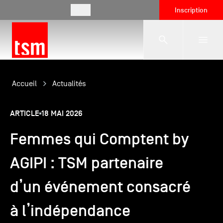
FR
Inscription
L'école
Accueil
Actualités
ARTICLE
18 MAI 2026
Formations
Femmes qui Comptent by
Vie étudiante
AGIPI : TSM partenaire
d’un événement consacré
Entreprises
à l’indépendance
International