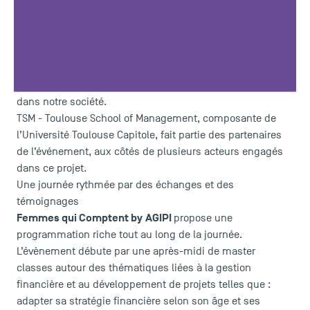
28 mai 2026
Le
, AGIPI organise au stade Ernest-Wallon, à
Toulouse, l’évènement « Femmes qui Comptent by AGIPI ».
Découvrez des entrepreneures et des personnalités
engagées pour l’indépendance économique des femmes
dans notre société.
TSM - Toulouse School of Management, composante de
l’
Université Toulouse Capitole
, fait partie des partenaires
de l’événement, aux côtés de plusieurs acteurs engagés
dans ce projet.
Une journée rythmée par des échanges et des
témoignages
Femmes qui Comptent by
AGIPI
propose une
programmation riche tout au long de la journée.
L’évènement débute par une après-midi de master
classes autour des thématiques liées à la gestion
financière et au développement de projets telles que :
adapter sa stratégie financière selon son âge et ses