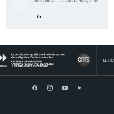
Licence Gestion - parcours L3 Management
ACCÈS DIRECTS
Actualités
Accéder au LinkedIn de Marie-Sarah Vidal
Agenda
Recrutement
Brochures
Logos et identité graphique
Presse
FAQ
LE RÉSEAU
Contact
Plans et accès à TSM
Facebook
Instagram
YouTube
LinkedIn