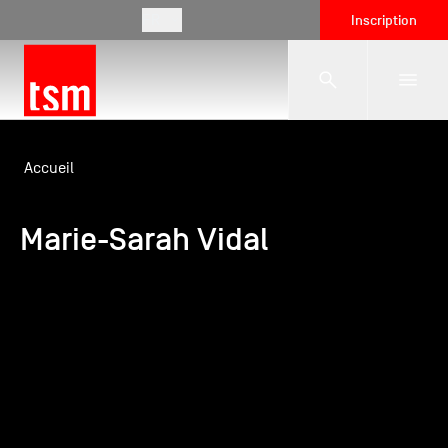
FR
Inscription
L'école
Accueil
Marie-Sarah Vidal
Formations
Vie étudiante
Entreprises
International