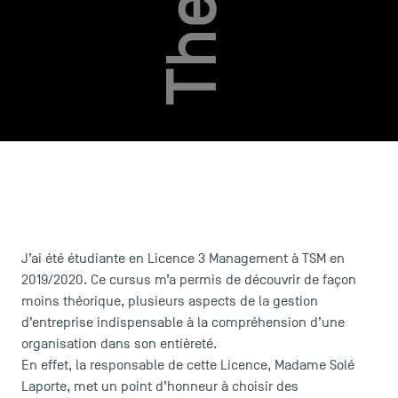
LES INDISPENSABLES
J’ai été étudiante en Licence 3 Management à TSM en
2019/2020. Ce cursus m’a permis de découvrir de façon
Le corps professoral
moins théorique, plusieurs aspects de la gestion
Campus tour
d’entreprise indispensable à la compréhension d’une
Accréditations
organisation dans son entièreté.
En effet, la responsable de cette Licence, Madame Solé
Laporte, met un point d’honneur à choisir des