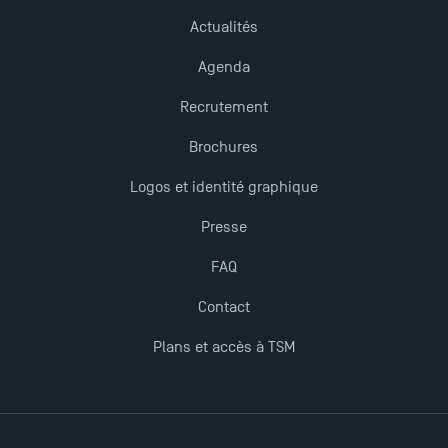
Actualités
Derniers jours pour candidater aux formations
professionnelles en alternance à TSM !
Agenda
Recrutement
TSM obtient la prestigieuse accréditation EQUIS en
2023 !
Brochures
Logos et identité graphique
Nouvelles formations à Toulouse School of
Presse
Management pour 2025 : des opportunités encore
plus enrichissantes
FAQ
Contact
Plans et accès à TSM