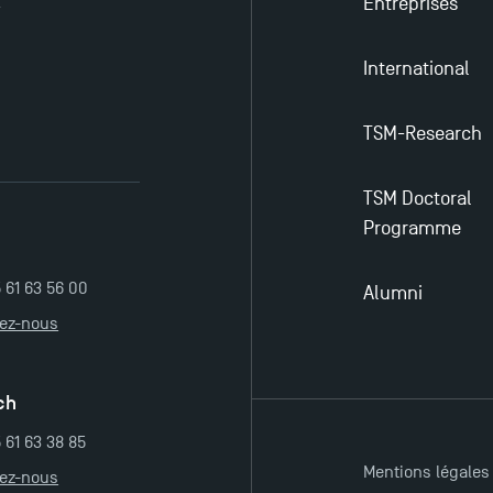
Entreprises
y
International
TSM-Research
TSM Doctoral
Programme
5 61 63 56 00
Alumni
tez-nous
ch
 61 63 38 85
Mentions légales
tez-nous