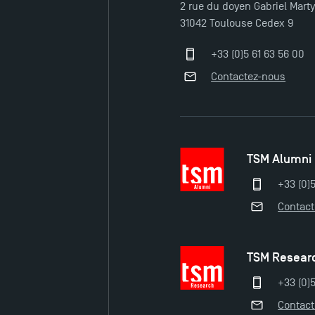
2 rue du doyen Gabriel Mart
31042 Toulouse Cedex 9
+33 (0)5 61 63 56 00
Contactez-nous
TSM Alumni
+33 (0)
Contac
TSM Resear
+33 (0)5
Contac