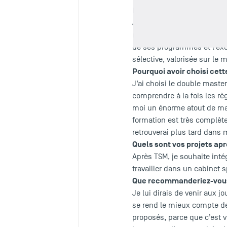
Pourquoi avez-vous choisi
J’ai choisi TSM pour son 
rayonnement de l'Université
de ses programmes et l’exce
sélective, valorisée sur l
Pourquoi avoir choisi cett
J’ai choisi le double maste
comprendre à la fois les règ
moi un énorme atout de maît
formation est très complète,
retrouverai plus tard dans 
Quels sont vos projets ap
Après TSM, je souhaite inté
travailler dans un cabinet s
Que recommanderiez-vous 
Je lui dirais de venir aux j
se rend le mieux compte de 
proposés, parce que c’est vr