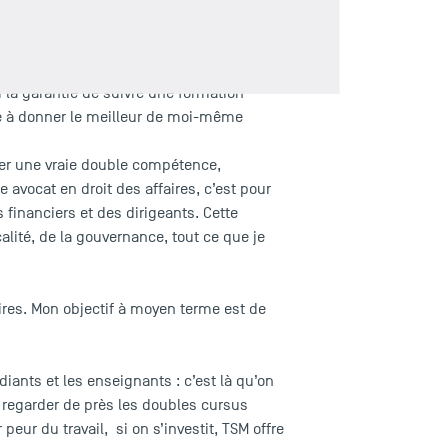
 les domaines du management et le
a qualité de ses enseignements, le sérieux
 la garantie de suivre une formation
se à donner le meilleur de moi-même
pper une vraie double compétence,
e avocat en droit des affaires, c’est pour
financiers et des dirigeants. Cette
calité, de la gouvernance, tout ce que je
aires. Mon objectif à moyen terme est de
diants et les enseignants : c’est là qu’on
 regarder de près les doubles cursus
peur du travail, si on s’investit, TSM offre