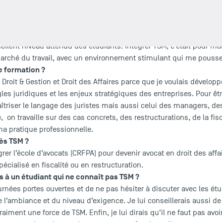
 TSM ?
exigence académique et sa renommée en France, notamment dans
 Toulouse Capitole pour le droit. C’est une école reconnue pour l
llent niveau attendu des étudiants. Intégrer TSM, c’était pour moi
e marché du travail, avec un environnement stimulant qui me pous
e formation ?
r Droit & Gestion et Droit des Affaires parce que je voulais dévelo
les juridiques et les enjeux stratégiques des entreprises. Pour êtr
riser le langage des juristes mais aussi celui des managers, des 
 on travaille sur des cas concrets, des restructurations, de la fis
ma pratique professionnelle.
rès TSM ?
grer l’école d’avocats (CRFPA) pour devenir avocat en droit des aff
pécialisé en fiscalité ou en restructuration.
à un étudiant qui ne connaît pas TSM ?
ournées portes ouvertes et de ne pas hésiter à discuter avec les étu
l’ambiance et du niveau d’exigence. Je lui conseillerais aussi de
aiment une force de TSM. Enfin, je lui dirais qu’il ne faut pas avoir 