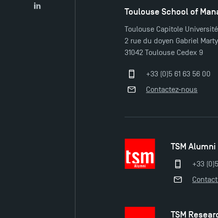
Toulouse School of Ma
LinkedIn
Toulouse Capitole Universit
2 rue du doyen Gabriel Mart
31042 Toulouse Cedex 9
+33 (0)5 61 63 56 00
Contactez-nous
TSM Alumni
+33 (0)
Contac
TSM Resear