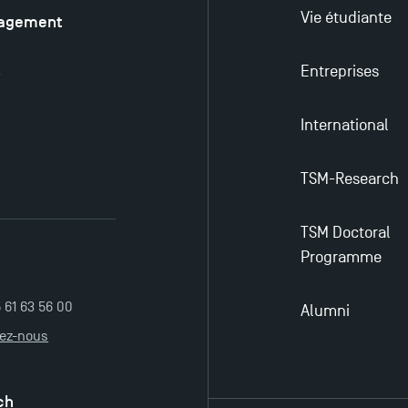
Vie étudiante
nagement
é
Entreprises
y
International
TSM-Research
TSM Doctoral
Programme
5 61 63 56 00
Alumni
tez-nous
ch