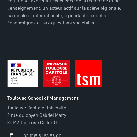
en Europe, axée sur l'excellence de la recherche et de
l'enseignement, un acteur actif sur la scène régionale,
nationale et internationale, répondant aux défis
économiques et aux questions sociétales.
Toulouse School of Management
Toulouse Capitole Université
2 rue du doyen Gabriel Marty
Ouverture des candidatures pour le Doctoral
31042 Toulouse Cedex 9
Programme et le Master Finance en décembre
2025 !
+33 (0)5 61 63 56 00