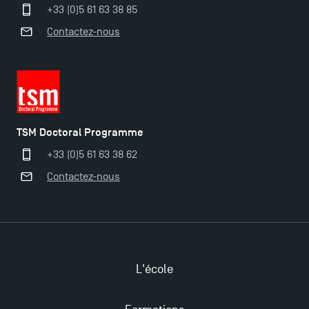
récompensés
+33 (0)5 61 63 38 85
Contactez-nous
TSM obtient la prestigieuse accréditation EQUIS en
2023 !
Derniers jours pour candidater aux formations
professionnelles en alternance à TSM !
TSM Doctoral Programme
+33 (0)5 61 63 38 62
Nouvelles formations à Toulouse School of
Contactez-nous
Management pour 2025 : des opportunités encore
plus enrichissantes
L'école