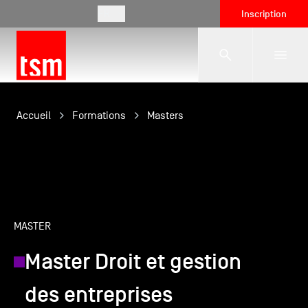
FR
Inscription
L'école
Accueil
Formations
Masters
Formations
Vie étudiante
MASTER
Master Droit et gestion
Entreprises
des entreprises
International