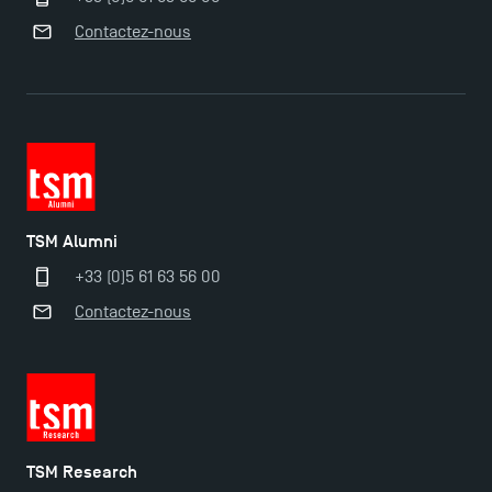
Contactez-nous
Ouverture des candidatures en Master pour 2024-
2025
Trouvez votre Master pour l’année 2024-2025
Candidatez en Licence 2 et Licence 3 pour l’année
TSM Alumni
2024-2025 à TSM !
+33 (0)5 61 63 56 00
Contactez-nous
Les Masters de TSM récompensés au classement
Eduniversal
Mobilité sortante
TSM Research
Les meilleurs mémoires du M2 Comptabilité