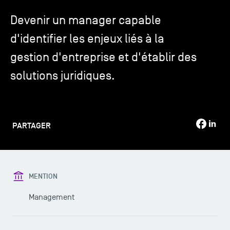
Devenir un manager capable
TSM-Research
d'identifier les enjeux liés à la
gestion d'entreprise et d'établir des
TSM Doctoral Programme
solutions juridiques.
Alumni
PARTAGER
MENTION
Management