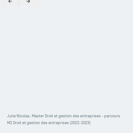
Précédent
Suivant
Zoomer
À ce jour, ma formation me permet d’appréhender des
notions de management, de contrôle de gestion et de
comptabilité mais également de droit fiscal, des contrats,
des sociétés, de la concurrence et de la propriété
intellectuelle.
Julie Nicolas, Master Droit et gestion des entreprises - parcours
M2 Droit et gestion des entreprises (2022-2023)