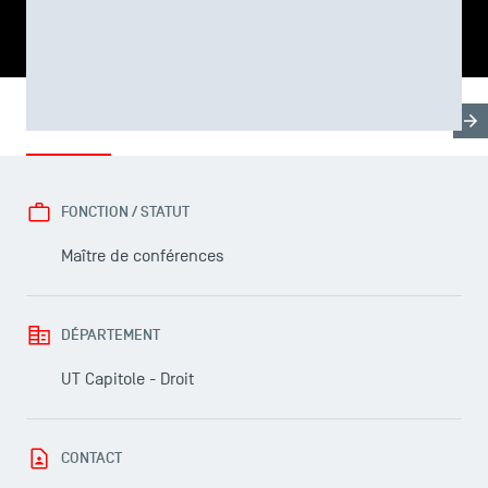
PARTAGER
Biographie
Domaines d'enseignement
Thèse & For
FONCTION / STATUT
LES INDISPENSABLES
Maître de conférences
Le corps professoral
Campus tour
DÉPARTEMENT
Accréditations
UT Capitole - Droit
CONTACT