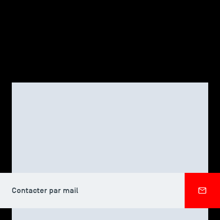
TSM-Research
TSM Doctoral Programme
Alumni
CORPS PROFESSORAL
Séverin JEAN
Contacter par mail