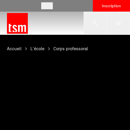
FR
Inscription
L'école
Accueil
L'école
Corps professoral
Formations
Vie étudiante
Entreprises
International