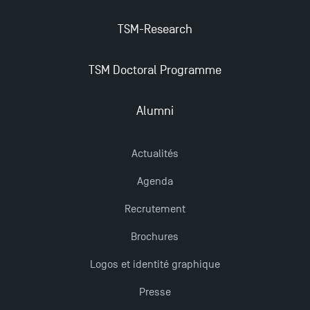
Les Masters de TSM récompensés au classement
TSM-Research
Eduniversal
TSM Doctoral Programme
Mobilité sortante
Alumni
Les meilleurs mémoires du M2 Comptabilité
récompensés
Actualités
Agenda
TSM obtient la prestigieuse accréditation EQUIS en
Recrutement
2023 !
Brochures
Derniers jours pour candidater aux formations
Logos et identité graphique
professionnelles en alternance à TSM !
Presse