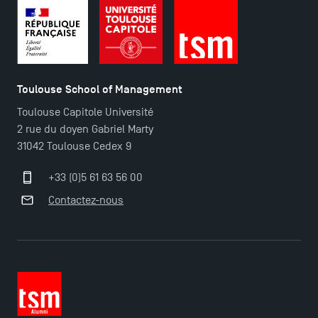
Toulouse School of Management
Toulouse Capitole Université
2 rue du doyen Gabriel Marty
31042 Toulouse Cedex 9
+33 (0)5 61 63 56 00
TSM Éducation
Contactez-nous
TSM-Research
TSM Doctoral Programme