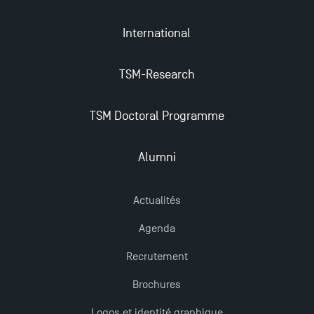
Mobilité sortante
International
Les meilleurs mémoires du M2 Comptabilité
récompensés
TSM-Research
TSM obtient la prestigieuse accréditation EQUIS en
TSM Doctoral Programme
2023 !
Alumni
Derniers jours pour candidater aux formations
professionnelles en alternance à TSM !
Actualités
Agenda
Nouvelles formations à Toulouse School of
Management pour 2025 : des opportunités encore
Recrutement
plus enrichissantes
Brochures
Logos et identité graphique