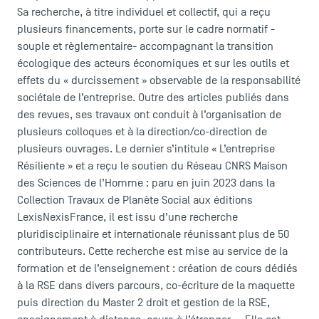
Sa recherche, à titre individuel et collectif, qui a reçu
plusieurs financements, porte sur le cadre normatif -
souple et règlementaire- accompagnant la transition
écologique des acteurs économiques et sur les outils et
effets du « durcissement » observable de la responsabilité
sociétale de l’entreprise. Outre des articles publiés dans
des revues, ses travaux ont conduit à l’organisation de
plusieurs colloques et à la direction/co-direction de
plusieurs ouvrages. Le dernier s’intitule « L’entreprise
Résiliente » et a reçu le soutien du Réseau CNRS Maison
des Sciences de l’Homme : paru en juin 2023 dans la
Collection Travaux de Planète Social aux éditions
ACCÈS DIRECTS
LexisNexisFrance, il est issu d’une recherche
pluridisciplinaire et internationale réunissant plus de 50
Actualités
contributeurs. Cette recherche est mise au service de la
Agenda
formation et de l’enseignement : création de cours dédiés
Recrutement
à la RSE dans divers parcours, co-écriture de la maquette
Brochures
puis direction du Master 2 droit et gestion de la RSE,
Logos et identité graphique