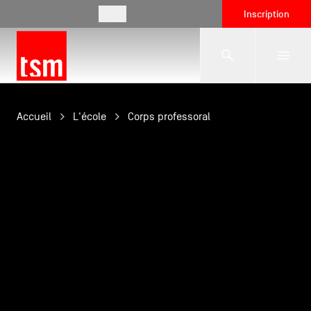
FR
Inscription
L'école
Accueil
L'école
Corps professoral
Formations
Vie étudiante
Entreprises
International