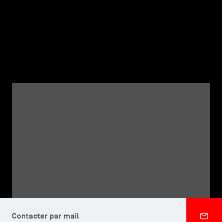
TSM-Research
TSM Doctoral Programme
Alumni
CORPS PROFESSORAL
Marie-Pierre BLIN-
FRANCHOMME
Contacter par mail