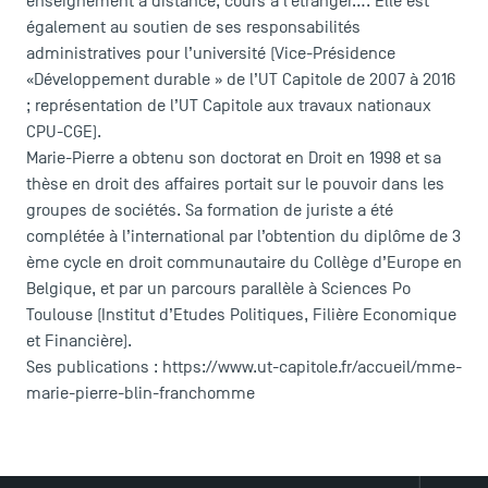
enseignement à distance, cours à l’étranger…. Elle est
Presse
également au soutien de ses responsabilités
FAQ
administratives pour l’université (Vice-Présidence
Contact
«Développement durable » de l’UT Capitole de 2007 à 2016
; représentation de l’UT Capitole aux travaux nationaux
Plans et accès à TSM
CPU-CGE).
Marie-Pierre a obtenu son doctorat en Droit en 1998 et sa
thèse en droit des affaires portait sur le pouvoir dans les
groupes de sociétés. Sa formation de juriste a été
complétée à l’international par l’obtention du diplôme de 3
ème cycle en droit communautaire du Collège d’Europe en
Belgique, et par un parcours parallèle à Sciences Po
Toulouse (Institut d’Etudes Politiques, Filière Economique
et Financière).
Ses publications : https://www.ut-capitole.fr/accueil/mme-
marie-pierre-blin-franchomme