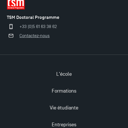
Ouverture des candidatures pour le Doctoral
Programme et le Master Finance en décembre
2025 !
TSM Doctoral Programme
+33 (0)5 61 63 38 62
Ouverture des candidatures en Master pour 2024-
Contactez-nous
2025
Trouvez votre Master pour l’année 2024-2025
L'école
Candidatez en Licence 2 et Licence 3 pour l’année
2024-2025 à TSM !
Formations
Les Masters de TSM récompensés au classement
Vie étudiante
Eduniversal
Entreprises